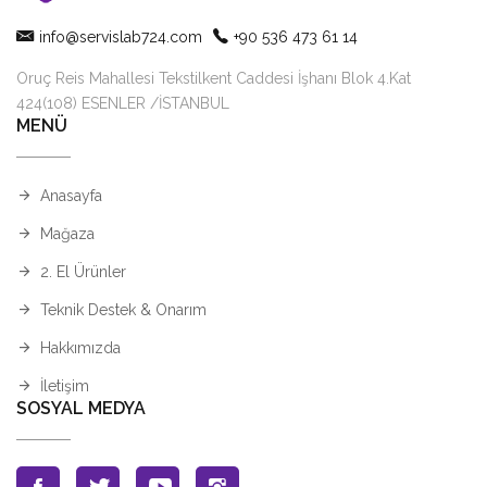
info@servislab724.com
+90 536 473 61 14
Oruç Reis Mahallesi Tekstilkent Caddesi İşhanı Blok 4.Kat
424(108) ESENLER /İSTANBUL
MENÜ
Anasayfa
Mağaza
2. El Ürünler
Teknik Destek & Onarım
Hakkımızda
İletişim
SOSYAL MEDYA