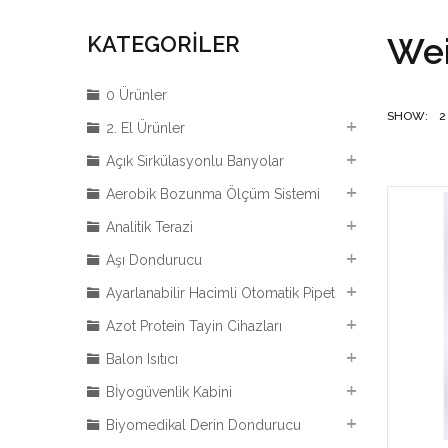
Wei
KATEGORILER
0 Ürünler
SHOW:
2
2. El Ürünler
Açık Sirkülasyonlu Banyolar
Aerobik Bozunma Ölçüm Sistemi
Analitik Terazi
Aşı Dondurucu
Ayarlanabilir Hacimli Otomatik Pipet
Azot Protein Tayin Cihazları
Balon Isıtıcı
Bİyogüvenlik Kabini
Biyomedikal Derin Dondurucu