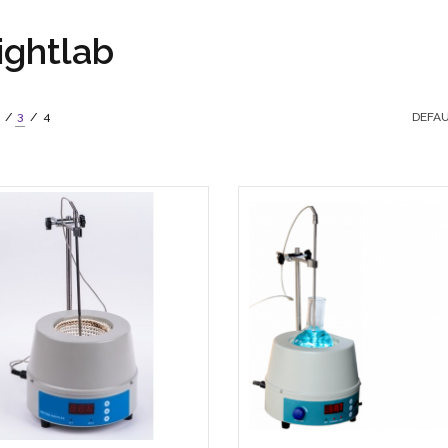
ghtlab
3
4
DEFAU