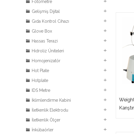
Fotometre
Gelişmiş Dijital
Gıda Kontrol Cihazı
Glove Box
Hassas Terazi
Hidroliz Üniteleri
Homojenizatör
Hot Plate
Hotplate
IDS Metre
Weight
İklimlendirme Kabini
Karıştı
İletkenlik Elektrodu
İletkenlik Ölçer
İnkübaörler