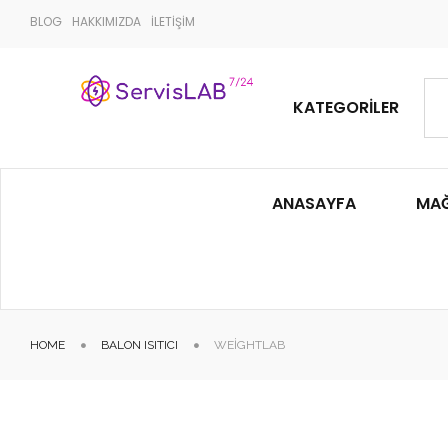
BLOG
HAKKIMIZDA
İLETİŞİM
KATEGORILER
ANASAYFA
MA
HOME
BALON ISITICI
WEIGHTLAB