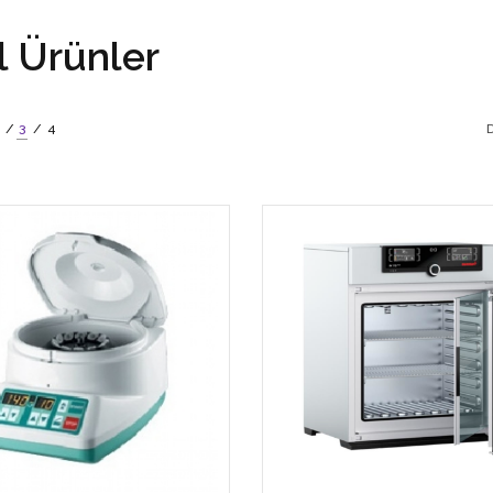
El Ürünler
3
4