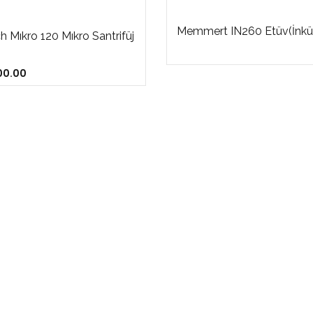
Memmert IN260 Etüv(İnkü
h Mıkro 120 Mıkro Santrifüj
00.00