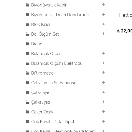
Bİyogüvenlik Kabini
Hettic
Biyomedikal Derin Dondurucu
Blok Isıtıcı
₺
22,0
Boi Ölçüm Seti
Brand
Bulanıklık Ölçer
Bulanıklık Ölçüm Elektrodu
Bütirometre
Çalkalamalı Su Banyosu
Çalkalayıcı
Çalkalıyıcı
Çeker Ocak
Çok Kanallı Dijital Pipet
Çok Kanallı Elektronik Ayarlı Pipet