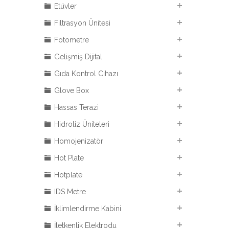
Etüvler
Filtrasyon Ünitesi
Fotometre
Gelişmiş Dijital
Gıda Kontrol Cihazı
Glove Box
Hassas Terazi
Hidroliz Üniteleri
Homojenizatör
Hot Plate
Hotplate
IDS Metre
İklimlendirme Kabini
İletkenlik Elektrodu