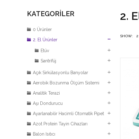
2. 
KATEGORILER
0 Ürünler
SHOW:
2
2. El Ürünler
Etüv
Santrifüj
Açık Sirkülasyonlu Banyolar
Aerobik Bozunma Ölçüm Sistemi
Analitik Terazi
Aşı Dondurucu
Ayarlanabilir Hacimli Otomatik Pipet
Azot Protein Tayin Cihazları
Balon Isıtıcı