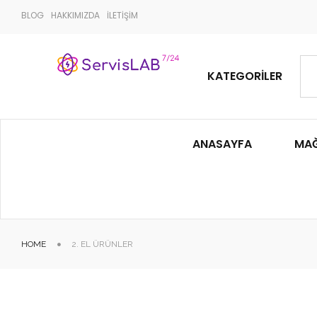
BLOG
HAKKIMIZDA
İLETİŞİM
KATEGORILER
ANASAYFA
MA
HOME
2. EL ÜRÜNLER