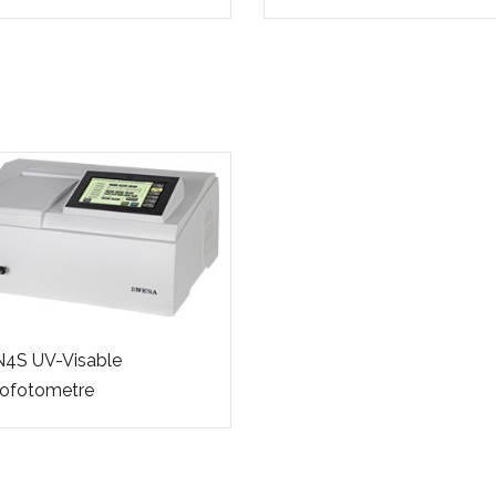
N4S UV-Visable
rofotometre