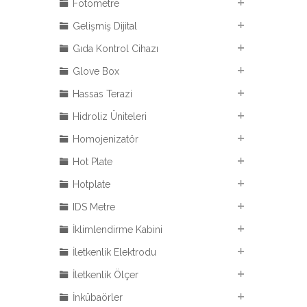
Fotometre
Gelişmiş Dijital
Gıda Kontrol Cihazı
Glove Box
Hassas Terazi
Hidroliz Üniteleri
Homojenizatör
Hot Plate
Hotplate
IDS Metre
İklimlendirme Kabini
İletkenlik Elektrodu
İletkenlik Ölçer
İnkübaörler