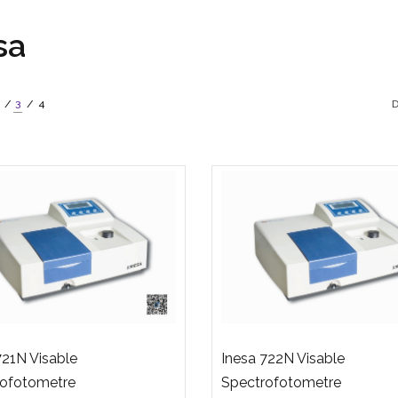
sa
3
4
721N Visable
Inesa 722N Visable
rofotometre
Spectrofotometre