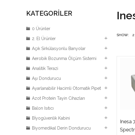
Ine
KATEGORILER
0 Ürünler
SHOW:
2
2. El Ürünler
Açık Sirkülasyonlu Banyolar
Aerobik Bozunma Ölçüm Sistemi
Analitik Terazi
Aşı Dondurucu
Ayarlanabilir Hacimli Otomatik Pipet
Azot Protein Tayin Cihazları
Balon Isıtıcı
Bİyogüvenlik Kabini
Inesa 
Biyomedikal Derin Dondurucu
Spect