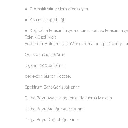
● Otomatik sıfır ve tam ölçek ayarı
● Yazılım isteğe bağlı
● Doğrudan konsantrasyon okuma -out ve konsantrasyo
Teknik Özellikler:
Fotometri: Bölünmüş IşınMonokromatör Tipi: Czerny-Tu
Odak Uzaklığı: 160mm
Izgara: 1200 satır/mm
dedektör: Silikon Fotosel
Spektrum Bant Genişliği: 2nm
Dalga Boyu Ayarı: 7 inç renkli dokunmatik ekran
Dalga Boyu Aralığı: 190-1100nm
Dalga Boyu Doğruluğu: ±1nm