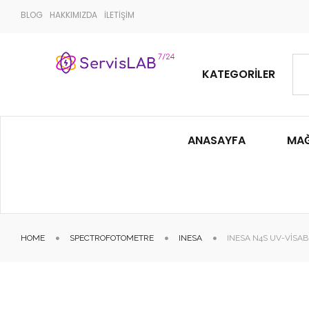
BLOG
HAKKIMIZDA
İLETİŞİM
KATEGORILER
ANASAYFA
MA
HOME
SPECTROFOTOMETRE
INESA
INESA N4S UV-VISA