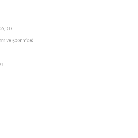
0,1(T)
0nm ve 500nm’de)
kg