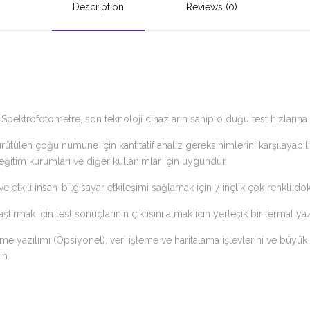
Description
Reviews (0)
 Spektrofotometre, son teknoloji cihazların sahip olduğu test hızlarına v
ütülen çoğu numune için kantitatif analiz gereksinimlerini karşılayabili
eğitim kurumları ve diğer kullanımlar için uygundur.
e etkili insan-bilgisayar etkileşimi sağlamak için 7 inçlik çok renkli do
tırmak için test sonuçlarının çıktısını almak için yerleşik bir termal yaz
me yazılımı (Opsiyonel), veri işleme ve haritalama işlevlerini ve büy
in.