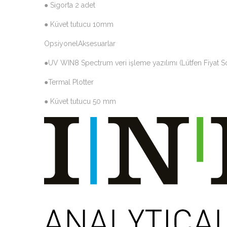
● Sigorta 2 adet
● Küvet tutucu 10mm
OpsiyonelAksesuarlar
●UV WIN8 Spectrum veri işleme yazılımı (Lütfen Fiyat S
●Termal Plotter
● Küvet tutucu 50 mm