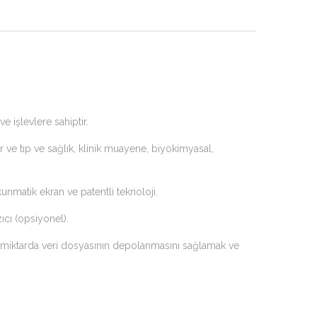
e işlevlere sahiptir.
r ve tıp ve sağlık, klinik muayene, biyokimyasal,
kunmatik ekran ve patentli teknoloji.
ıcı (opsiyonel).
ük miktarda veri dosyasının depolanmasını sağlamak ve