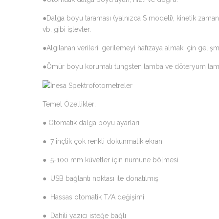
●Dalga boyu taraması (yalnızca S modeli), kinetik zam
vb. gibi işlevler.
●Algılanan verileri, gerilemeyi hafızaya almak için gel
●Ömür boyu korumalı tungsten lamba ve döteryum lamb
Temel Özellikler:
● Otomatik dalga boyu ayarları
● 7 inçlik çok renkli dokunmatik ekran
● 5-100 mm küvetler için numune bölmesi
● USB bağlantı noktası ile donatılmış
● Hassas otomatik T/A değişimi
● Dahili yazıcı isteğe bağlı