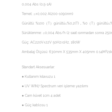
0,004 Abs (0,5-1A)
Temel: ≤±0,002 A(200-1090nm)
Gürültü: %100（T）gürültü≤%0,2(T)，%0（T）gürültü≤%
Sürüklenme: ≤0,004 Abs/h (2 saat ısınmadan sonra 25
Güç: AC220V±22V 50Hz±1Hz, 180W
3
Ambalaj Ölçüsü: 630mm X 535mm X 405mm 0.14M
21
Standart Aksesuarlar:
● Kullanım kılavuzu 1
● UV WIN7 Spectrum veri işleme yazılımı
● Cam küvet 1cm 4 adet
● Güç kablosu 1