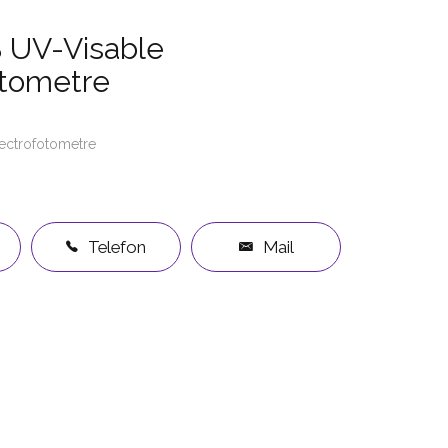
 UV-Visable
otometre
ectrofotometre
Telefon
Mail