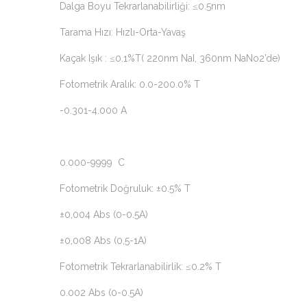
Dalga Boyu Tekrarlanabilirliği: ≤0.5nm
Tarama Hızı: Hızlı-Orta-Yavaş
Kaçak Işık : ≤0.1%T( 220nm NaI, 360nm NaNo2’de)
Fotometrik Aralık: 0.0-200.0% T
-0.301-4.000 A
0.000-9999 C
Fotometrik Doğruluk: ±0.5% T
±0,004 Abs (0-0.5A)
±0,008 Abs (0,5-1A)
Fotometrik Tekrarlanabilirlik: ≤0.2% T
0.002 Abs (0-0.5A)