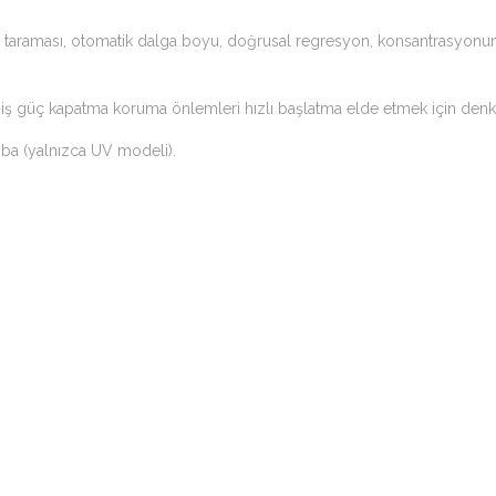
an taraması, otomatik dalga boyu, doğrusal regresyon, konsantrasyon
işmiş güç kapatma koruma önlemleri hızlı başlatma elde etmek için den
a (yalnızca UV modeli).