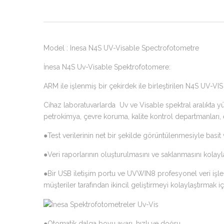
Model : Inesa N4S UV-Visable Spectrofotometre
İnesa N4S Uv-Visable Spektrofotomere:
ARM ile işlenmiş bir çekirdek ile birleştirilen N4S UV-VIS
Cihaz laboratuvarlarda Uv ve Visable spektral aralıkta yür
petrokimya, çevre koruma, kalite kontrol departmanları, 
●Test verilerinin net bir şekilde görüntülenmesiyle basit v
●Veri raporlarının oluşturulmasını ve saklanmasını kolaylaş
●Bir USB iletişim portu ve UVWIN8 profesyonel veri işle
müşteriler tarafından ikincil geliştirmeyi kolaylaştırmak iç
●Otomatik dalga boyu ayarı, hızlı ve doğru.