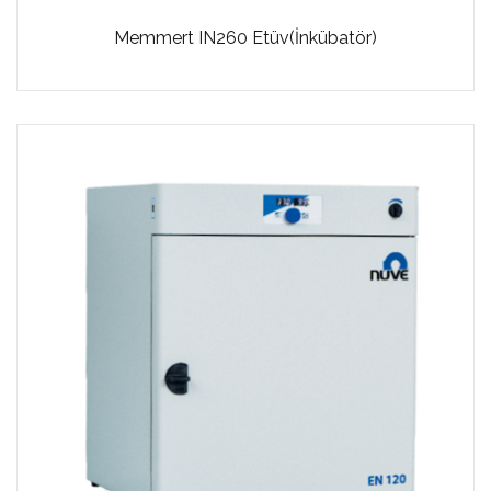
Memmert IN260 Etüv(İnkübatör)