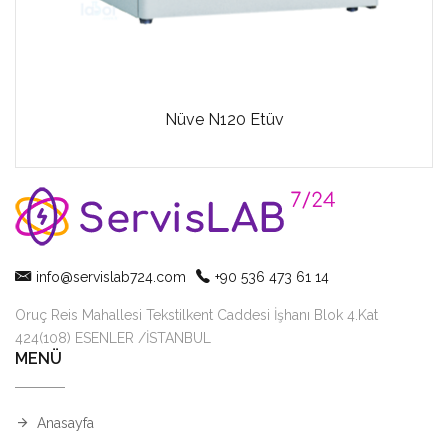
Nüve N120 Etüv
info@servislab724.com
+90 536 473 61 14
Oruç Reis Mahallesi Tekstilkent Caddesi İşhanı Blok 4.Kat
424(108) ESENLER /İSTANBUL
MENÜ
Anasayfa