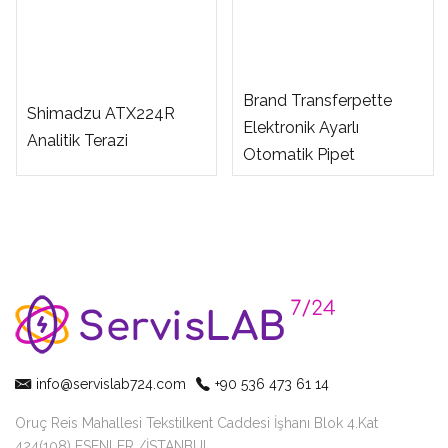
Brand Transferpette
Shimadzu ATX224R
Elektronik Ayarlı
Analitik Terazi
Otomatik Pipet
info@servislab724.com
+90 536 473 61 14
Oruç Reis Mahallesi Tekstilkent Caddesi İşhanı Blok 4.Kat
424(108) ESENLER /İSTANBUL