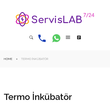
HOME
TERMO İNKÜBATÖR
Termo İnkübatör