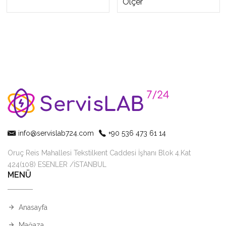
Ölçer
info@servislab724.com
+90 536 473 61 14
Oruç Reis Mahallesi Tekstilkent Caddesi İşhanı Blok 4.Kat
424(108) ESENLER /İSTANBUL
MENÜ
Anasayfa
Mağaza