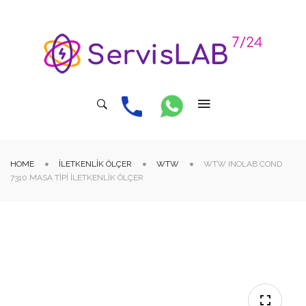
HOME
İLETKENLIK ÖLÇER
WTW
WTW INOLAB COND
7310 MASA TIPI İLETKENLIK ÖLÇER