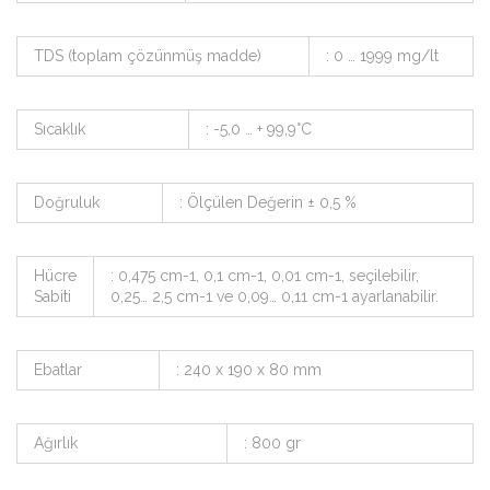
TDS (toplam çözünmüş madde)
: 0 … 1999 mg/lt
Sıcaklık
: -5,0 … + 99,9°C
Doğruluk
: Ölçülen Değerin ± 0,5 %
Hücre
: 0,475 cm-1, 0,1 cm-1, 0,01 cm-1, seçilebilir,
Sabiti
0,25… 2,5 cm-1 ve 0,09… 0,11 cm-1 ayarlanabilir.
Ebatlar
: 240 x 190 x 80 mm
Ağırlık
: 800 gr