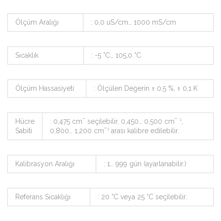
Ölçüm Aralığı
: 0,0 uS/cm… 1000 mS/cm
Sıcaklık
: -5 °C… 105,0 °C
Ölçüm Hassasiyeti
: Ölçülen Değerin ± 0,5 %, ± 0,1 K
Hücre
: 0,475 cm¯ seçilebilir, 0,450… 0,500 cm¯ ¹,
Sabiti
0,800… 1,200 cm¯¹ arası kalibre edilebilir.
Kalibrasyon Aralığı
: 1… 999 gün (ayarlanabilir.)
Referans Sıcaklığı
: 20 °C veya 25 °C seçilebilir.