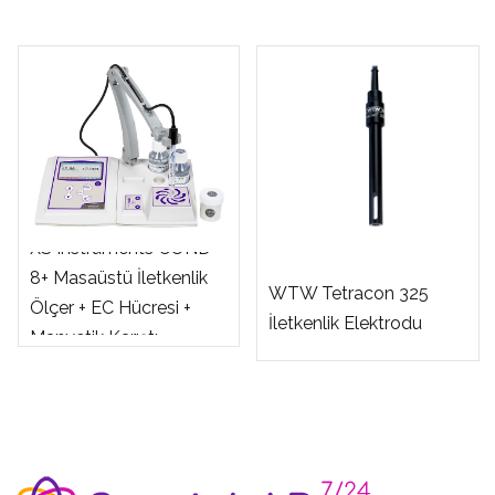
XS Instruments COND
8+ Masaüstü İletkenlik
WTW Tetracon 325
Ölçer + EC Hücresi +
İletkenlik Elektrodu
Manyetik Karıştı