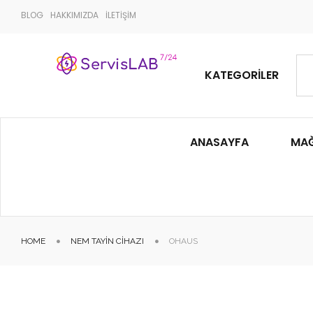
BLOG
HAKKIMIZDA
İLETİŞİM
KATEGORILER
ANASAYFA
MA
HOME
NEM TAYIN CIHAZI
OHAUS