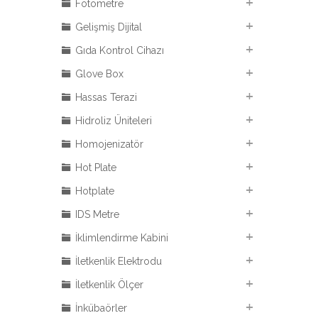
Fotometre
Gelişmiş Dijital
Gıda Kontrol Cihazı
Glove Box
Hassas Terazi
Hidroliz Üniteleri
Homojenizatör
Hot Plate
Hotplate
IDS Metre
İklimlendirme Kabini
İletkenlik Elektrodu
İletkenlik Ölçer
İnkübaörler