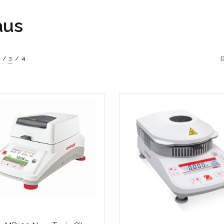
aus
3
4