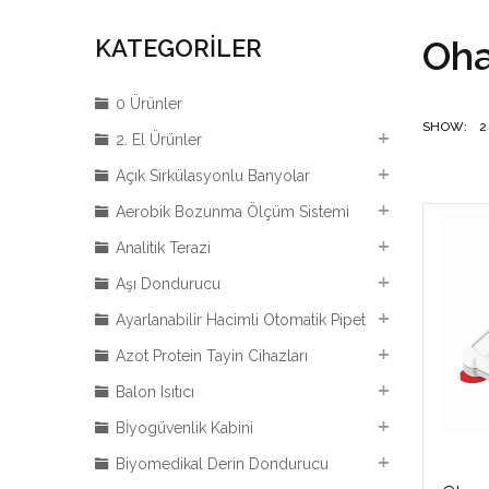
Oh
KATEGORILER
0 Ürünler
SHOW:
2
2. El Ürünler
Açık Sirkülasyonlu Banyolar
Aerobik Bozunma Ölçüm Sistemi
Analitik Terazi
Aşı Dondurucu
Ayarlanabilir Hacimli Otomatik Pipet
Azot Protein Tayin Cihazları
Balon Isıtıcı
Bİyogüvenlik Kabini
Biyomedikal Derin Dondurucu