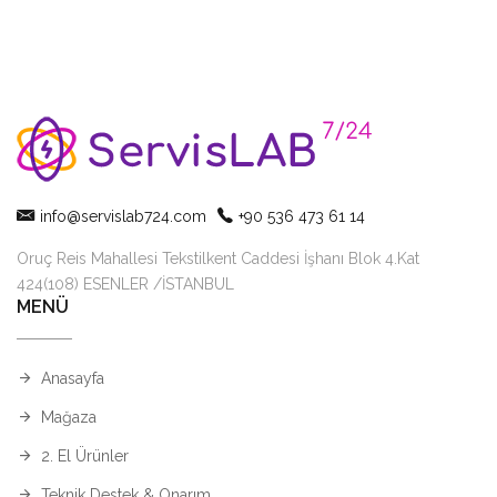
info@servislab724.com
+90 536 473 61 14
Oruç Reis Mahallesi Tekstilkent Caddesi İşhanı Blok 4.Kat
424(108) ESENLER /İSTANBUL
MENÜ
Anasayfa
Mağaza
2. El Ürünler
Teknik Destek & Onarım