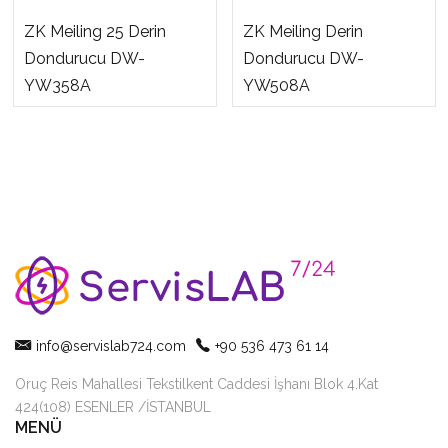
ZK Meiling 25 Derin
ZK Meiling Derin
Dondurucu DW-
Dondurucu DW-
YW358A
YW508A
info@servislab724.com
+90 536 473 61 14
Oruç Reis Mahallesi Tekstilkent Caddesi İşhanı Blok 4.Kat
424(108) ESENLER /İSTANBUL
MENÜ