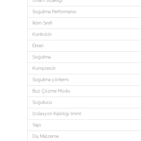
Ortam sıcaklığı
Soğutma Performansı
İklim Sınıfı
Kontrolör
Ekran
Soğutma
Kompresör
Soğutma yöntemi
Buz Çözme Modu
Soğutucu
İzolasyon Kalınlığı (mm)
Yapı
Dış Malzeme