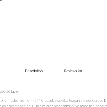
Description
Reviews (0)
90 90 Litre
 model; -10 ° C ~ -25 ° C düşük sıcaklıkta tezgah altı dondurucu DW-Y
ay saklama için belirli hacimlerde tasarlanmıştır ve masa üstüne ve te