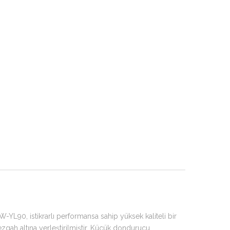
L90, istikrarlı performansa sahip yüksek kaliteli bir
zgah altına yerleştirilmiştir. Küçük dondurucu,