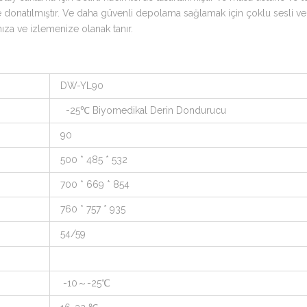
 donatılmıştır. Ve daha güvenli depolama sağlamak için çoklu sesli ve g
nıza ve izlemenize olanak tanır.
DW-YL90
-25℃ Biyomedikal Derin Dondurucu
90
500 * 485 * 532
700 * 669 * 854
760 * 757 * 935
54/59
-10～-25℃