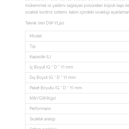
mükemmel ısı yalıtımı sağlayan poliüretan köpük kapı ile
sıcaklık kontrol sistemi, kabin içindeki sıcaklığı ayarlama
Teknik Veri DW-YL90
Model
Tip
Kapasite (L)
İç Boyut (G * D * Y) mm
Dış Boyut (G * D * Y) mm
Paket Boyutu (G * D * Y) mm
NW/GW(Kgs)
Performans
Sıcaklık aralığı