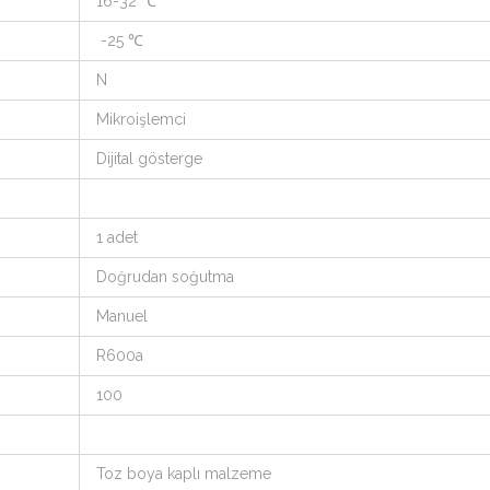
16-32 ℃
-25 ℃
N
Mikroişlemci
Dijital gösterge
1 adet
Doğrudan soğutma
Manuel
R600a
100
Toz boya kaplı malzeme