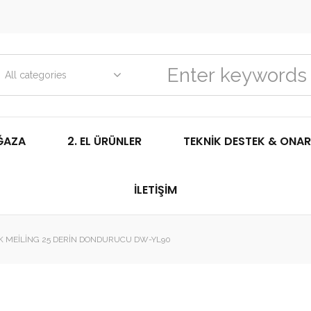
All categories
ĞAZA
2. EL ÜRÜNLER
TEKNIK DESTEK & ONAR
İLETIŞIM
K MEILING 25 DERIN DONDURUCU DW-YL90