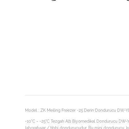
Model : ZK Meiling Freezer -25 Derin Dondurucu DW-YL
-10°C ~ -25°C Tezgah Altı Biyomedikal Dondurucu DW-YL90
laboratuvar / tıbbi dondurucudur. Bu mini dondurucu, kol