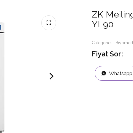
ZK Meilin
YL90
Categories:
Biyomedi
Fiyat Sor:
Whatsapp