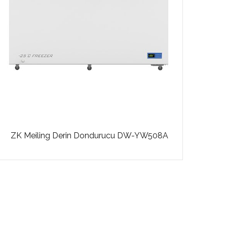
ZK Meiling Derin Dondurucu DW-YW508A
ZK M