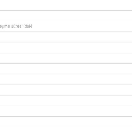
leşme süresi [dak]