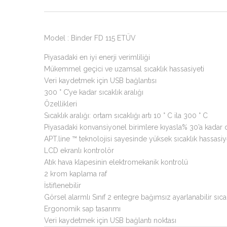
Model : Binder FD 115 ETÜV
Piyasadaki en iyi enerji verimliliği
Mükemmel geçici ve uzamsal sıcaklık hassasiyeti
Veri kaydetmek için USB bağlantısı
300 ° C’ye kadar sıcaklık aralığı
Özellikleri
Sıcaklık aralığı: ortam sıcaklığı artı 10 ° C ila 300 ° C
Piyasadaki konvansiyonel birimlere kıyasla% 30’a kadar 
APT.line ™ teknolojisi sayesinde yüksek sıcaklık hassasiy
LCD ekranlı kontrolör
Atık hava klapesinin elektromekanik kontrolü
2 krom kaplama raf
İstiflenebilir
Görsel alarmlı Sınıf 2 entegre bağımsız ayarlanabilir sıca
Ergonomik sap tasarımı
Veri kaydetmek için USB bağlantı noktası