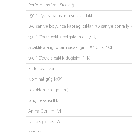
Performans Veri Sıcaklığı
150 ° C’ye kadar ısıtma süresi [dak]
150 saniye boyunca kapı açıldıktan 30 saniye sonra iyi
150 ° C’de sıcaklık dalgalanması [± K]
Sıcaklık aralığı ortam sıcaklığının 5 ° C ila [° C]
150 ° C’deki sıcaklık değişimi [± K]
Elektriksel veri
Nominal güç [kW]
Faz (Nominal gerilim)
Güç frekansı [Hz]
Anma Gerilimi [V]
Ünite sigortası [A]