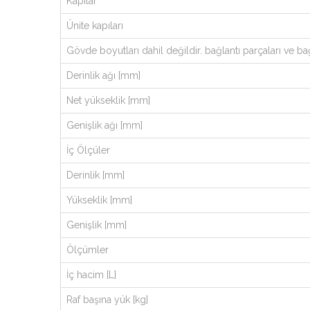
Kapılar
Ünite kapıları
Gövde boyutları dahil değildir. bağlantı parçaları ve bağ
Derinlik ağı [mm]
Net yükseklik [mm]
Genişlik ağı [mm]
İç Ölçüler
Derinlik [mm]
Yükseklik [mm]
Genişlik [mm]
Ölçümler
İç hacim [L]
Raf başına yük [kg]