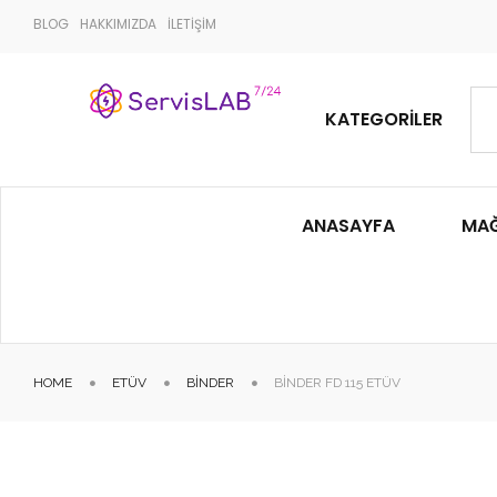
BLOG
HAKKIMIZDA
İLETİŞİM
KATEGORILER
ANASAYFA
MA
HOME
ETÜV
BINDER
BINDER FD 115 ETÜV