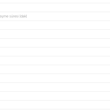
leşme süresi [dak]