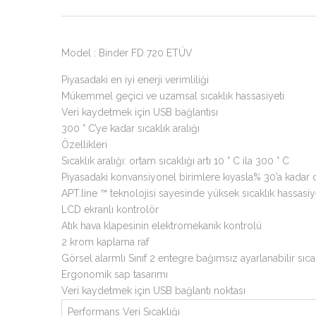
Model : Binder FD 720 ETÜV
Piyasadaki en iyi enerji verimliliği
Mükemmel geçici ve uzamsal sıcaklık hassasiyeti
Veri kaydetmek için USB bağlantısı
300 ° C’ye kadar sıcaklık aralığı
Özellikleri
Sıcaklık aralığı: ortam sıcaklığı artı 10 ° C ila 300 ° C
Piyasadaki konvansiyonel birimlere kıyasla% 30’a kadar 
APT.line ™ teknolojisi sayesinde yüksek sıcaklık hassasiy
LCD ekranlı kontrolör
Atık hava klapesinin elektromekanik kontrolü
2 krom kaplama raf
Görsel alarmlı Sınıf 2 entegre bağımsız ayarlanabilir sıca
Ergonomik sap tasarımı
Veri kaydetmek için USB bağlantı noktası
Performans Veri Sıcaklığı