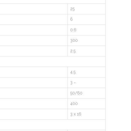
25
6
0.6
300
2.5
4.5
3 ~
50/60
400
3 x 16