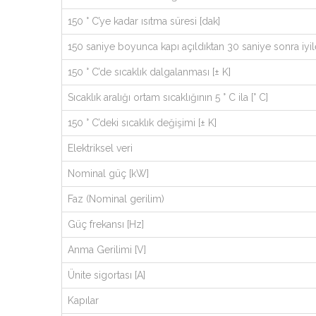
150 ° C’ye kadar ısıtma süresi [dak]
150 saniye boyunca kapı açıldıktan 30 saniye sonra iyi
150 ° C’de sıcaklık dalgalanması [± K]
Sıcaklık aralığı ortam sıcaklığının 5 ° C ila [° C]
150 ° C’deki sıcaklık değişimi [± K]
Elektriksel veri
Nominal güç [kW]
Faz (Nominal gerilim)
Güç frekansı [Hz]
Anma Gerilimi [V]
Ünite sigortası [A]
Kapılar