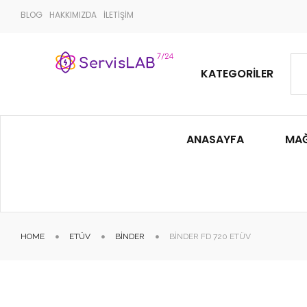
BLOG
HAKKIMIZDA
İLETİŞİM
KATEGORILER
ANASAYFA
MA
HOME
ETÜV
BINDER
BINDER FD 720 ETÜV