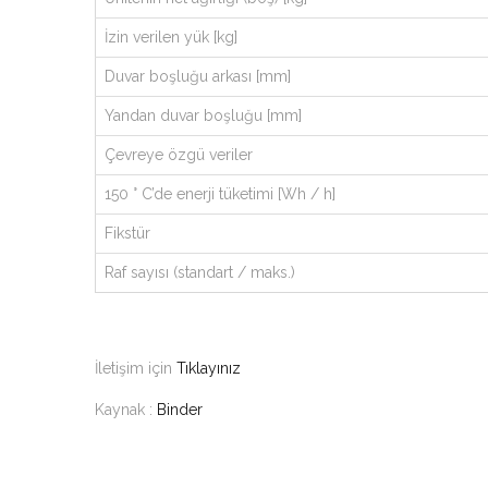
İzin verilen yük [kg]
Duvar boşluğu arkası [mm]
Yandan duvar boşluğu [mm]
Çevreye özgü veriler
150 ° C’de enerji tüketimi [Wh / h]
Fikstür
Raf sayısı (standart / maks.)
İletişim için
Tıklayınız
Kaynak :
Binder