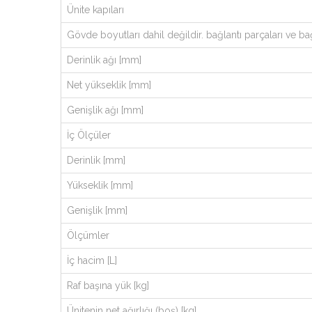
Ünite kapıları
Gövde boyutları dahil değildir. bağlantı parçaları ve bağ
Derinlik ağı [mm]
Net yükseklik [mm]
Genişlik ağı [mm]
İç Ölçüler
Derinlik [mm]
Yükseklik [mm]
Genişlik [mm]
Ölçümler
İç hacim [L]
Raf başına yük [kg]
Ünitenin net ağırlığı (boş) [kg]