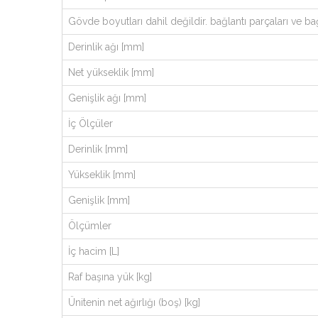
Gövde boyutları dahil değildir. bağlantı parçaları ve bağ
Derinlik ağı [mm]
Net yükseklik [mm]
Genişlik ağı [mm]
İç Ölçüler
Derinlik [mm]
Yükseklik [mm]
Genişlik [mm]
Ölçümler
İç hacim [L]
Raf başına yük [kg]
Ünitenin net ağırlığı (boş) [kg]