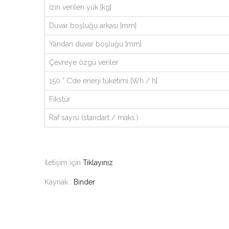
İzin verilen yük [kg]
Duvar boşluğu arkası [mm]
Yandan duvar boşluğu [mm]
Çevreye özgü veriler
150 ° C’de enerji tüketimi [Wh / h]
Fikstür
Raf sayısı (standart / maks.)
İletişim için
Tıklayınız
Kaynak :
Binder