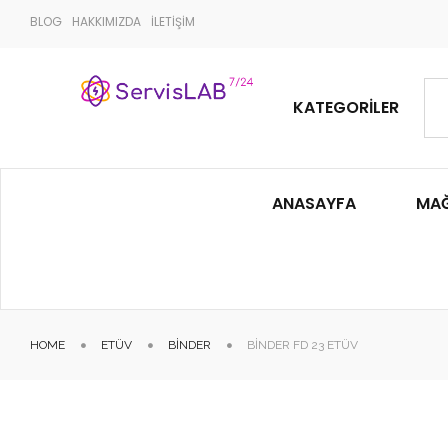
BLOG
HAKKIMIZDA
İLETİŞİM
KATEGORILER
ANASAYFA
MA
HOME
ETÜV
BINDER
BINDER FD 23 ETÜV