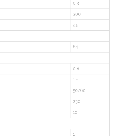
0.3
300
2.5
64
0.8
1 ~
50/60
230
10
1