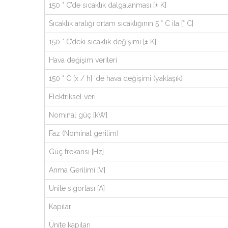
150 ° C’de sıcaklık dalgalanması [± K]
Sıcaklık aralığı ortam sıcaklığının 5 ° C ila [° C]
150 ° C’deki sıcaklık değişimi [± K]
Hava değişim verileri
150 ° C [x / h] ‘de hava değişimi (yaklaşık)
Elektriksel veri
Nominal güç [kW]
Faz (Nominal gerilim)
Güç frekansı [Hz]
Anma Gerilimi [V]
Ünite sigortası [A]
Kapılar
Ünite kapıları