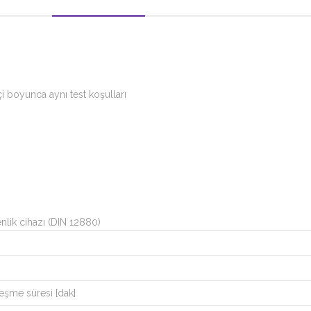
 boyunca aynı test koşulları
enlik cihazı (DIN 12880)
leşme süresi [dak]