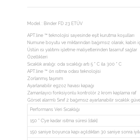
Model : Binder FD 23 ETÜV
APT.line ™ teknolojisi sayesinde eşit kurutma koşulları
Numune boyutu ve miktarından bağımsız olarak, kabin içi
Üstün ısı yalıtımı işletme maliyetlerinden tasarruf sağlar
Özellikleri
Sıcaklık aralığı: oda sıcaklığı artı 5 ° C ila 300 ° C
APT.line ™ ön ısıtma odası teknolojisi
Zorlanmış taşınım
Ayarlanabilir egzoz havası kapağı
Zamanlayıcı fonksiyonlu kontrolör 2 krom kaplama raf
Görsel alarmlı Sınıf 2 bağımsız ayarlanabilir sıcaklık güv
Performans Veri Sıcaklığı
150 ° C’ye kadar ısıtma süresi [dak]
150 saniye boyunca kapı açıldıktan 30 saniye sonra iyi