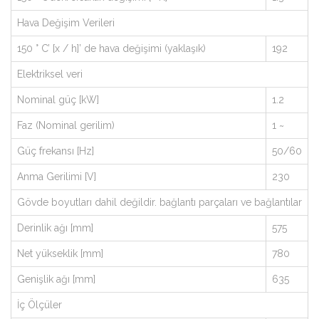
Hava Değişim Verileri
150 ° C’ [x / h]’ de hava değişimi (yaklaşık)
192
Elektriksel veri
Nominal güç [kW]
1.2
Faz (Nominal gerilim)
1 ~
Güç frekansı [Hz]
50/60
Anma Gerilimi [V]
230
Gövde boyutları dahil değildir. bağlantı parçaları ve bağlantılar
Derinlik ağı [mm]
575
Net yükseklik [mm]
780
Genişlik ağı [mm]
635
İç Ölçüler