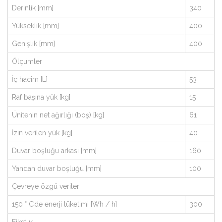
Derinlik [mm]
340
Yükseklik [mm]
400
Genişlik [mm]
400
Ölçümler
İç hacim [L]
53
Raf başına yük [kg]
15
Ünitenin net ağırlığı (boş) [kg]
61
İzin verilen yük [kg]
40
Duvar boşluğu arkası [mm]
160
Yandan duvar boşluğu [mm]
100
Çevreye özgü veriler
150 ° C’de enerji tüketimi [Wh / h]
300
Fikstür