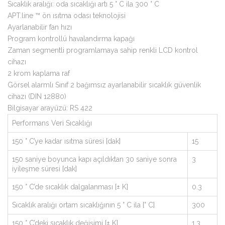
Sıcaklık aralığı: oda sıcaklığı artı 5 ° C ila 300 ° C
APT.line ™ ön ısıtma odası teknolojisi
Ayarlanabilir fan hızı
Program kontrollü havalandırma kapağı
Zaman segmentli programlamaya sahip renkli LCD kontrol
cihazı
2 krom kaplama raf
Görsel alarmlı Sınıf 2 bağımsız ayarlanabilir sıcaklık güvenlik
cihazı (DIN 12880)
Bilgisayar arayüzü: RS 422
Performans Veri Sıcaklığı
150 ° C’ye kadar ısıtma süresi [dak]
15
150 saniye boyunca kapı açıldıktan 30 saniye sonra
3
iyileşme süresi [dak]
150 ° C’de sıcaklık dalgalanması [± K]
0.3
Sıcaklık aralığı ortam sıcaklığının 5 ° C ila [° C]
300
150 ° C’deki sıcaklık değişimi [± K]
1.3