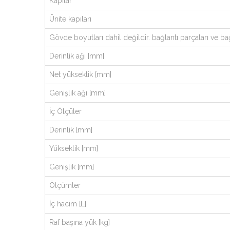
Kapılar
Ünite kapıları
Gövde boyutları dahil değildir. bağlantı parçaları ve bağ
Derinlik ağı [mm]
Net yükseklik [mm]
Genişlik ağı [mm]
İç Ölçüler
Derinlik [mm]
Yükseklik [mm]
Genişlik [mm]
Ölçümler
İç hacim [L]
Raf başına yük [kg]