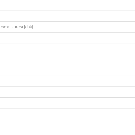
leşme süresi [dak]