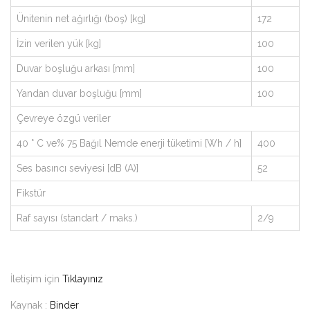
Ünitenin net ağırlığı (boş) [kg]
172
İzin verilen yük [kg]
100
Duvar boşluğu arkası [mm]
100
Yandan duvar boşluğu [mm]
100
Çevreye özgü veriler
40 ° C ve% 75 Bağıl Nemde enerji tüketimi [Wh / h]
400
Ses basıncı seviyesi [dB (A)]
52
Fikstür
Raf sayısı (standart / maks.)
2/9
İletişim için
Tıklayınız
Kaynak :
Binder