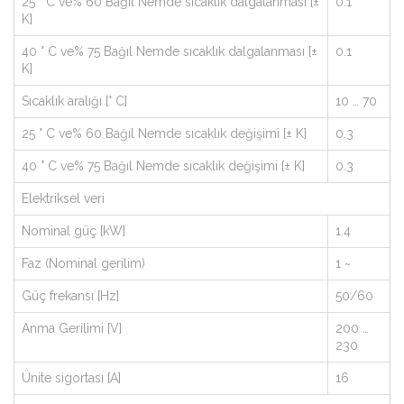
25 ° C ve% 60 Bağıl Nemde sıcaklık dalgalanması [±
0.1
K]
40 ° C ve% 75 Bağıl Nemde sıcaklık dalgalanması [±
0.1
K]
Sıcaklık aralığı [° C]
10 … 70
25 ° C ve% 60 Bağıl Nemde sıcaklık değişimi [± K]
0.3
40 ° C ve% 75 Bağıl Nemde sıcaklık değişimi [± K]
0.3
Elektriksel veri
Nominal güç [kW]
1.4
Faz (Nominal gerilim)
1 ~
Güç frekansı [Hz]
50/60
Anma Gerilimi [V]
200 …
230
Ünite sigortası [A]
16