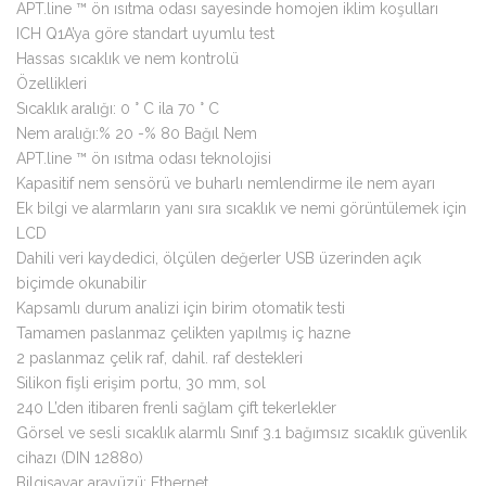
APT.line ™ ön ısıtma odası sayesinde homojen iklim koşulları
ICH Q1A’ya göre standart uyumlu test
Hassas sıcaklık ve nem kontrolü
Özellikleri
Sıcaklık aralığı: 0 ° C ila 70 ° C
Nem aralığı:% 20 -% 80 Bağıl Nem
APT.line ™ ön ısıtma odası teknolojisi
Kapasitif nem sensörü ve buharlı nemlendirme ile nem ayarı
Ek bilgi ve alarmların yanı sıra sıcaklık ve nemi görüntülemek için
LCD
Dahili veri kaydedici, ölçülen değerler USB üzerinden açık
biçimde okunabilir
Kapsamlı durum analizi için birim otomatik testi
Tamamen paslanmaz çelikten yapılmış iç hazne
2 paslanmaz çelik raf, dahil. raf destekleri
Silikon fişli erişim portu, 30 mm, sol
240 L’den itibaren frenli sağlam çift tekerlekler
Görsel ve sesli sıcaklık alarmlı Sınıf 3.1 bağımsız sıcaklık güvenlik
cihazı (DIN 12880)
Bilgisayar arayüzü: Ethernet