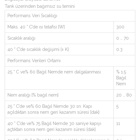
Tank üzerinden bağımsız su temini
Performans Veri Sıcaklığı
Maks. 40 ° C’de ısı telafisi [W]
300
Sıcaklık aralığı
0 … 70
40 ° C’de sıcaklık değişimi [± K]
0.3
Performans Verileri Ortamı
25 ° C ve% 60 Bağıl Nemde nem dalgalanması
% 1.5
Bağıl
Nem
Nem aralığı [% bağıl nem]
20 … 80
25 ° C’de ve% 60 Bağıl Nemde 30 sn. Kapı
5
açıldıktan sonra nem geri kazanım süresi [dak]
40 ° C’de ve% 75 Bağıl Nemde 30 saniye kapıyı
11
açtıktan sonra nem geri kazanım süresi [dak]