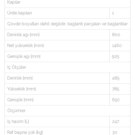
Kapılar
Ünite kapıları
1
Gövde boyutları dahil değildir. bağlantı parçaları ve bağlantılar
Derinlik ağı [mm]
800
Net yükseklik [mm]
1460
Genişlik ağı [mm]
925
İç Ölçüler
Derinlik [mm]
485
Yükseklik [mm]
785
Genişlik [mm]
650
Ölçümler
İç hacim [L]
247
Raf başına yük [kg]
30