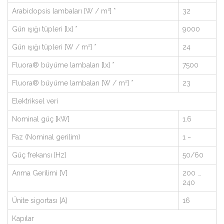
Arabidopsis lambaları [W / m²] *
32
Gün ışığı tüpleri [lx] *
9000
Gün ışığı tüpleri [W / m²] *
24
Fluora® büyüme lambaları [lx] *
7500
Fluora® büyüme lambaları [W / m²] *
23
Elektriksel veri
Nominal güç [kW]
1.6
Faz (Nominal gerilim)
1 ~
Güç frekansı [Hz]
50/60
Anma Gerilimi [V]
200 …
240
Ünite sigortası [A]
16
Kapılar