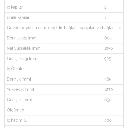
İç kapılar
1
Ünite kapıları
1
Gövde boyutları dahil değildir. bağlantı parçaları ve bağlantılar
Derinlik ağı [mm]
805
Net yükseklik [mm]
1950
Genişlik ağı [mm]
925
İç Ölçüler
Derinlik [mm]
485
Yükseklik [mm]
1270
Genişlik [mm]
650
Ölçümler
İç hacim [L]
400