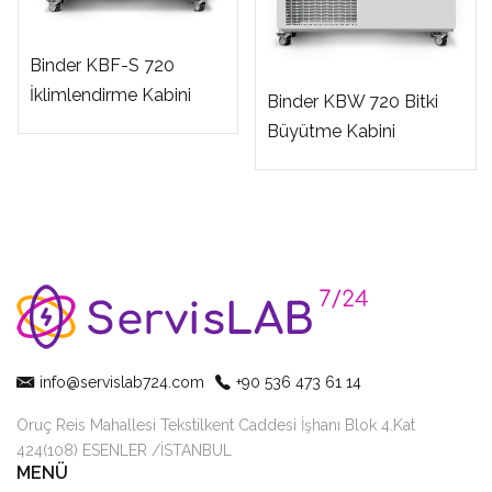
Binder KBF-S 720
İklimlendirme Kabini
Binder KBW 720 Bitki
Büyütme Kabini
info@servislab724.com
+90 536 473 61 14
Oruç Reis Mahallesi Tekstilkent Caddesi İşhanı Blok 4.Kat
424(108) ESENLER /İSTANBUL
MENÜ