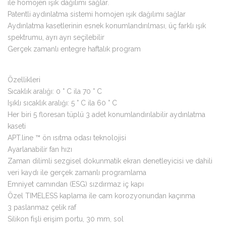
ile homojen ışık dağılımı sağlar.
Patentli aydınlatma sistemi homojen ışık dağılımı sağlar
Aydınlatma kasetlerinin esnek konumlandırılması, üç farklı ışık
spektrumu, ayrı ayrı seçilebilir
Gerçek zamanlı entegre haftalık program
Özellikleri
Sıcaklık aralığı: 0 ° C ila 70 ° C
Işıklı sıcaklık aralığı: 5 ° C ila 60 ° C
Her biri 5 floresan tüplü 3 adet konumlandırılabilir aydınlatma
kaseti
APT.line ™ ön ısıtma odası teknolojisi
Ayarlanabilir fan hızı
Zaman dilimli sezgisel dokunmatik ekran denetleyicisi ve dahili
veri kaydı ile gerçek zamanlı programlama
Emniyet camından (ESG) sızdırmaz iç kapı
Özel TIMELESS kaplama ile cam korozyonundan kaçınma
3 paslanmaz çelik raf
Silikon fişli erişim portu, 30 mm, sol