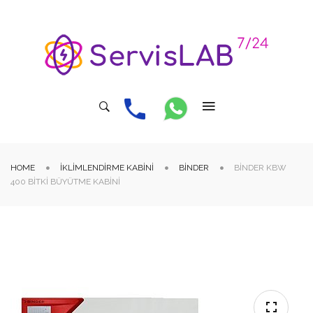
HOME
İKLIMLENDIRME KABINI
BINDER
BINDER KBW
400 BITKI BÜYÜTME KABINI