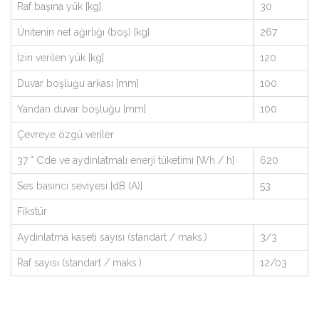
Raf başına yük [kg]
30
Ünitenin net ağırlığı (boş) [kg]
267
İzin verilen yük [kg]
120
Duvar boşluğu arkası [mm]
100
Yandan duvar boşluğu [mm]
100
Çevreye özgü veriler
37 ° C’de ve aydınlatmalı enerji tüketimi [Wh / h]
620
Ses basıncı seviyesi [dB (A)]
53
Fikstür
Aydınlatma kaseti sayısı (standart / maks.)
3/3
Raf sayısı (standart / maks.)
12/03