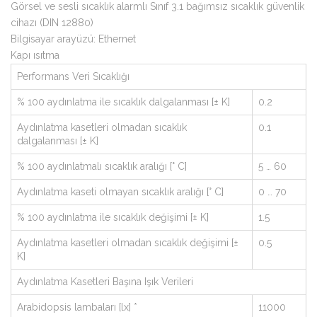
Görsel ve sesli sıcaklık alarmlı Sınıf 3.1 bağımsız sıcaklık güvenlik
cihazı (DIN 12880)
Bilgisayar arayüzü: Ethernet
Kapı ısıtma
Performans Veri Sıcaklığı
% 100 aydınlatma ile sıcaklık dalgalanması [± K]
0.2
Aydınlatma kasetleri olmadan sıcaklık
0.1
dalgalanması [± K]
% 100 aydınlatmalı sıcaklık aralığı [° C]
5 … 60
Aydınlatma kaseti olmayan sıcaklık aralığı [° C]
0 … 70
% 100 aydınlatma ile sıcaklık değişimi [± K]
1.5
Aydınlatma kasetleri olmadan sıcaklık değişimi [±
0.5
K]
Aydınlatma Kasetleri Başına Işık Verileri
Arabidopsis lambaları [lx] *
11000