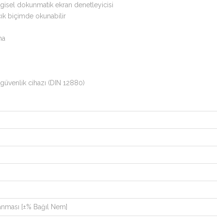
isel dokunmatik ekran denetleyicisi
çık biçimde okunabilir
ma
k güvenlik cihazı (DIN 12880)
anması [±% Bağıl Nem]