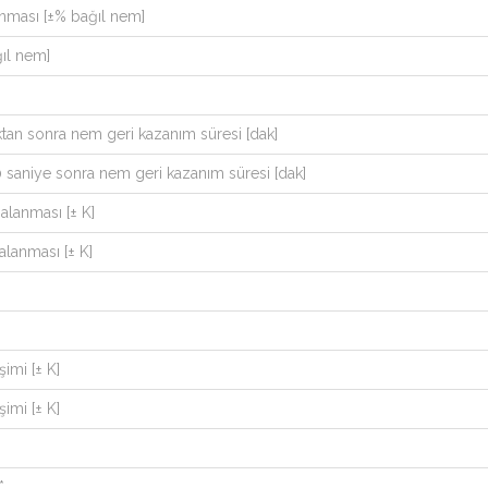
nması [±% bağıl nem]
ğıl nem]
ktan sonra nem geri kazanım süresi [dak]
0 saniye sonra nem geri kazanım süresi [dak]
alanması [± K]
alanması [± K]
imi [± K]
imi [± K]
*