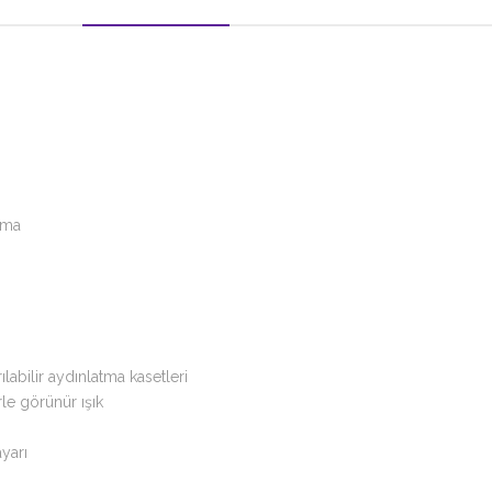
atma
abilir aydınlatma kasetleri
le görünür ışık
yarı