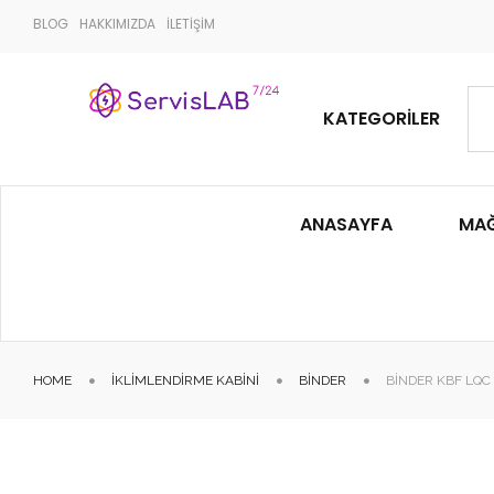
BLOG
HAKKIMIZDA
İLETİŞİM
KATEGORILER
ANASAYFA
MA
HOME
İKLIMLENDIRME KABINI
BINDER
BINDER KBF LQC