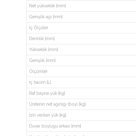
Net yükseklik [mm]
Genişlik ağı [mm]
İç Ölçüler
Derinlik [mm]
Yükseklik [mm]
Genişlik [mm]
Ölçümler
İç hacim [L]
Raf başına yük [kg]
Ünitenin net ağırlığı (boş) [kg]
İzin verilen yük [kg]
Duvar boşluğu arkası [mm]