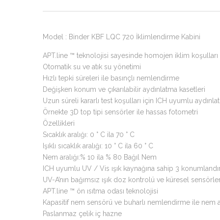
Model : Binder KBF LQC 720 İklimlendirme Kabini
APT.line ™ teknolojisi sayesinde homojen iklim koşulları
Otomatik su ve atık su yönetimi
Hızlı tepki süreleri ile basınçlı nemlendirme
Değişken konum ve çıkarılabilir aydınlatma kasetleri
Uzun süreli kararlı test koşulları için ICH uyumlu aydınl
Örnekte 3D top tipi sensörler ile hassas fotometri
Özellikleri
Sıcaklık aralığı: 0 ° C ila 70 ° C
Işıklı sıcaklık aralığı: 10 ° C ila 60 ° C
Nem aralığı:% 10 ila % 80 Bağıl Nem
ICH uyumlu UV / Vis ışık kaynağına sahip 3 konumlandırıl
UV-A’nın bağımsız ışık doz kontrolü ve küresel sensörler
APT.line ™ ön ısıtma odası teknolojisi
Kapasitif nem sensörü ve buharlı nemlendirme ile nem a
Paslanmaz çelik iç hazne