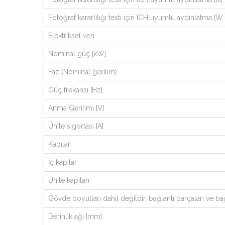
Fotoğraf kararlılığı testi için ICH uyumlu aydınlatma [W 
Elektriksel veri
Nominal güç [kW]
Faz (Nominal gerilim)
Güç frekansı [Hz]
Anma Gerilimi [V]
Ünite sigortası [A]
Kapılar
İç kapılar
Ünite kapıları
Gövde boyutları dahil değildir. bağlantı parçaları ve bağ
Derinlik ağı [mm]