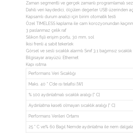
Zaman segmentli ve gerçek zamanlı programlamalı sezg
Dahili veri kaydedici, ölçülen değerler USB üzerinden a
Kapsamlı durum analizi için birim otomatik testi
Özel TIMELESS kaplama ile cam korozyonundan kaçın
3 paslanmaz çelik raf
Silikon fişli erişim portu, 30 mm, sol
İkisi frenli 4 sabit tekerlek
Görsel ve sesli sıcaklık alarmlı Sınıf 3.1 bağımsız sıcaklı
Bilgisayar arayüzü: Ethernet
Kapı ısıtma
Performans Veri Sıcaklığı
Maks. 40 ° C’de ısı telafisi [W]
% 100 aydınlatmalı sıcaklık aralığı [° C]
Aydınlatma kaseti olmayan sıcaklık aralığı [° C]
Performans Verileri Ortamı
25 ° C ve% 60 Bağıl Nemde aydınlatma ile nem dalgal