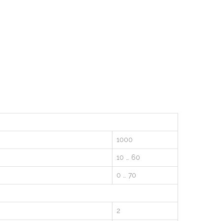
1000
10 … 60
0 … 70
2