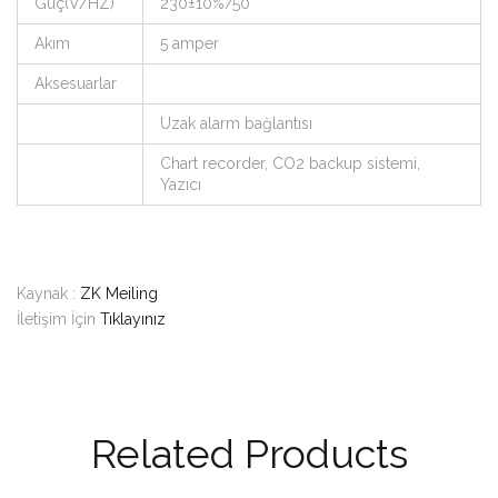
Güç(V/HZ)
230±10%/50
Akım
5 amper
Aksesuarlar
Uzak alarm bağlantısı
Chart recorder, CO2 backup sistemi,
Yazıcı
Kaynak :
ZK Meiling
İletişim İçin
Tıklayınız
Related Products