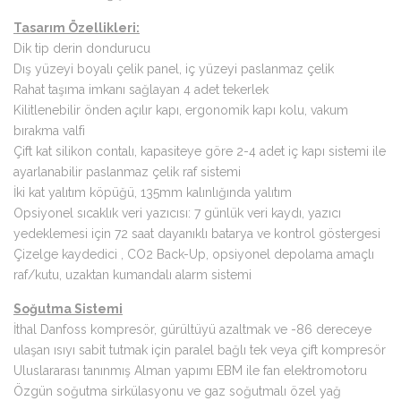
Tasarım Özellikleri:
Dik tip derin dondurucu
Dış yüzeyi boyalı çelik panel, iç yüzeyi paslanmaz çelik
Rahat taşıma imkanı sağlayan 4 adet tekerlek
Kilitlenebilir önden açılır kapı, ergonomik kapı kolu, vakum
bırakma valfi
Çift kat silikon contalı, kapasiteye göre 2-4 adet iç kapı sistemi ile
ayarlanabilir paslanmaz çelik raf sistemi
İki kat yalıtım köpüğü, 135mm kalınlığında yalıtım
Opsiyonel sıcaklık veri yazıcısı: 7 günlük veri kaydı, yazıcı
yedeklemesi için 72 saat dayanıklı batarya ve kontrol göstergesi
Çizelge kaydedici , CO2 Back-Up, opsiyonel depolama amaçlı
raf/kutu, uzaktan kumandalı alarm sistemi
Soğutma Sistemi
İthal Danfoss kompresör, gürültüyü azaltmak ve -86 dereceye
ulaşan ısıyı sabit tutmak için paralel bağlı tek veya çift kompresör
Uluslararası tanınmış Alman yapımı EBM ile fan elektromotoru
Özgün soğutma sirkülasyonu ve gaz soğutmalı özel yağ