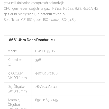
çevrimli ünipolar kompresör teknolojisi
CFC içermeyen soğutma gazı: R134a, R404a, R23, R410A,N2
gazlarını birleştiren Çin patentli teknoloji
Sertifikalar: CE, ISO 9001, ISO 14002, ISO13485
-86℃ Ultra Derin Dondurucu
Model
DW-HL398S
Kapasitesi
398
(L)
İç Ölçüler
440*696*1266
(W*D*H)mm
Dış Ölçüler
785*1041*1947
(W*D*H)mm
Ambalaj
890*1165*2145
Ölçüleri