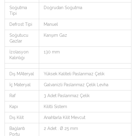
Soğutma
Doğrudan Soğutma
Tipi
Defrost Tipi
Manuel
Soğutucu
Karışım Gaz
Gazlar
İzolasyon
130 mm
Kalınlığı
Dış MAteryal
Yüksek Kaliteli Paslanmaz Çelik
İç Materyal
Galvanizli Paslanmaz Çelik Levha
Raf
3 Adet Paslanmaz Çelik
Kapı
Kilitli Sistem
Dış Kilit
Anahtarla Kilit Mevcut
Bağlantı
2 Adet . Ø 25 mm
Portu