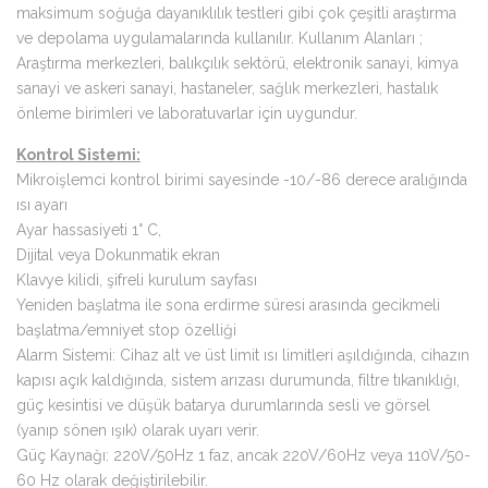
maksimum soğuğa dayanıklılık testleri gibi çok çeşitli araştırma
ve depolama uygulamalarında kullanılır. Kullanım Alanları ;
Araştırma merkezleri, balıkçılık sektörü, elektronik sanayi, kimya
sanayi ve askeri sanayi, hastaneler, sağlık merkezleri, hastalık
önleme birimleri ve laboratuvarlar için uygundur.
Kontrol Sistemi:
Mikroişlemci kontrol birimi sayesinde -10/-86 derece aralığında
ısı ayarı
Ayar hassasiyeti 1° C,
Dijital veya Dokunmatik ekran
Klavye kilidi, şifreli kurulum sayfası
Yeniden başlatma ile sona erdirme süresi arasında gecikmeli
başlatma/emniyet stop özelliği
Alarm Sistemi: Cihaz alt ve üst limit ısı limitleri aşıldığında, cihazın
kapısı açık kaldığında, sistem arızası durumunda, filtre tıkanıklığı,
güç kesintisi ve düşük batarya durumlarında sesli ve görsel
(yanıp sönen ışık) olarak uyarı verir.
Güç Kaynağı: 220V/50Hz 1 faz, ancak 220V/60Hz veya 110V/50-
60 Hz olarak değiştirilebilir.