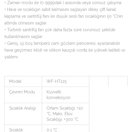
•
Zaman modu ile (0-9999dak ) arasında veya sonsuz çalışma
•
Hava ve sıcaklığın sabit kalmasını sağlayan dikey çift kanal
kaplama ve santrifüj fanı ile düşük sesli fan sıcaklığının 50 °C’nin
altında olmasını sağlar.
•
Türbinli santrifüj fan çok daha fazla süre sorunsuz şekilde
kullanılmasını sağlar.
•
Geniş, içi boş temperli cam gözlem penceresi, ayarlanabilir
hava geçirmez kilidi ve silikon kauçuk conta ile yüksek kaliteli ısı
yalıtımı
Model
WF-HT125
Çevrim Modu
Kuvvetli
konveksiyon
Sıcaklık Aralığı
Ortam Sıcaklığı: +10
°C, Maks. Etüv
Sıcaklığı: +300 °C
Sıcaklık
0.1 °C