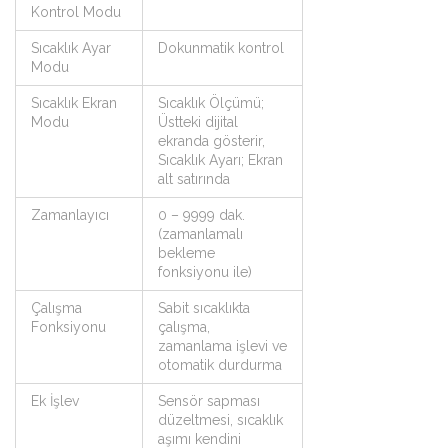
Kontrol Modu
Sıcaklık Ayar
Dokunmatik kontrol
Modu
Sıcaklık Ekran
Sıcaklık Ölçümü;
Modu
Üstteki dijital
ekranda gösterir,
Sıcaklık Ayarı; Ekran
alt satırında
Zamanlayıcı
0 – 9999 dak.
(zamanlamalı
bekleme
fonksiyonu ile)
Çalışma
Sabit sıcaklıkta
Fonksiyonu
çalışma,
zamanlama işlevi ve
otomatik durdurma
Ek İşlev
Sensör sapması
düzeltmesi, sıcaklık
aşımı kendini