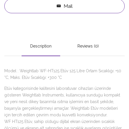
Mail
Description
Reviews (0)
Model : Weightlab WF-HT125 Etüv 125 Litre
Ortam Sıcaklığı: +10
°C, Maks. Etüv Sıcaklığı: +300 °C
Etüv kategorisinde kalitesini laboratuvar cihazları üzerinde
gösteren Weightlab Instruments, kullanıcıya sunduğu kompakt
ve yeni nesil dikey tasarımla ısıtma işlemini en basit şekilde,
başarıyla gerçekleştirmeyi amaçlar. Weightlab Etüv modelleri
için tercih edilen çevrim modu kuvvetli konveksiyondur.
WF HT125 Etüv, sahip olduğu dijital ekran üzerinden sıcaklık
ölçümü ve ekranın alt satırından ise sıcaklık ayarlarını görüntüler.