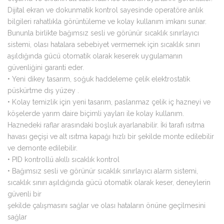
Dijital ekran ve dokunmatik kontrol sayesinde operatöre anlık
bilgileri rahatlıkla görüntüleme ve kolay kullanım imkanı sunar.
Bununla birlikte bağımsız sesli ve görünür sıcaklık sınırlayıcı
sistemi, olası hatalara sebebiyet vermemek için sıcaklık sınırı
aşıldığında gücü otomatik olarak keserek uygulamanın
güvenliğini garanti eder.
•
Yeni dikey tasarım, soğuk haddeleme çelik elektrostatik
püskürtme dış yüzey .
•
Kolay temizlik için yeni tasarım, paslanmaz çelik iç hazneyi ve
köşelerde yarım daire biçimli yayları ile kolay kullanım.
Haznedeki raflar arasındaki boşluk ayarlanabilir. İki tarafı ısıtma
havası geçişi ve alt ısıtma kapağı hızlı bir şekilde monte edilebilir
ve demonte edilebilir.
•
PID kontrollü akıllı sıcaklık kontrol
•
Bağımsız sesli ve görünür sıcaklık sınırlayıcı alarm sistemi,
sıcaklık sınırı aşıldığında gücü otomatik olarak keser, deneylerin
güvenli bir
şekilde çalışmasını sağlar ve olası hataların önüne geçilmesini
sağlar