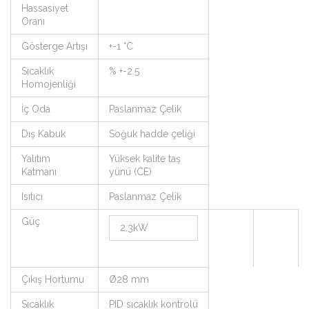
Hassasiyet
Oranı
Gösterge Artışı
+-1 °C
Sıcaklık
% +-2.5
Homojenliği
İç Oda
Paslanmaz Çelik
Dış Kabuk
Soğuk hadde çeliği
Yalıtım
Yüksek kalite taş
Katmanı
yünü (CE)
Isıtıcı
Paslanmaz Çelik
Güç
2.3kW
Çıkış Hortumu
Ø28 mm
Sıcaklık
PID sıcaklık kontrolü