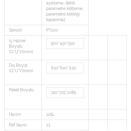
ayarlama, dahili
parametre kilitleme,
parametre belleği
kapanmaz
Sensör
PT100
İç Hazne
500*450*550
Boyutu
(G*U*Y)(mm)
Dış Boyut
640*640*930
(G*U*Y)(mm)
Paket Boyutu
740*725*1085
Hacim
125L
Raf Sayısı
13