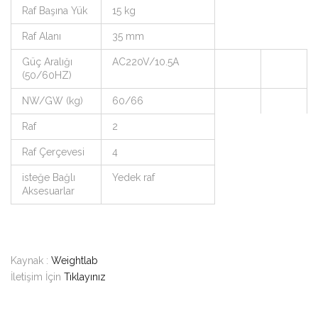
Raf Başına Yük
15 kg
Raf Alanı
35 mm
Güç Aralığı
AC220V/10.5A
(50/60HZ)
NW/GW (kg)
60/66
Raf
2
Raf Çerçevesi
4
isteğe Bağlı
Yedek raf
Aksesuarlar
Kaynak :
Weightlab
İletişim İçin
Tıklayınız