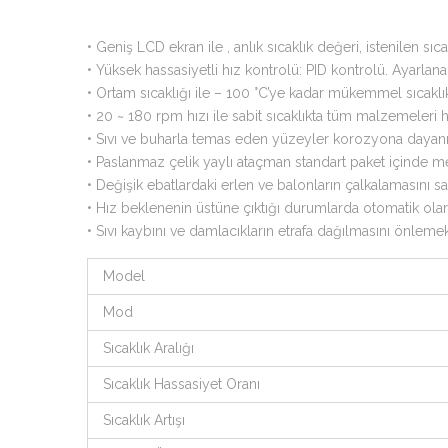
•
Geniş LCD ekran ile , anlık sıcaklık değeri, istenilen sıc
•
Yüksek hassasiyetli hız kontrolü: PID kontrolü. Ayarlanabi
•
Ortam sıcaklığı ile – 100 °C’ye kadar mükemmel sıcaklı
•
20 ~ 180 rpm hızı ile sabit sıcaklıkta tüm malzemeleri 
•
Sıvı ve buharla temas eden yüzeyler korozyona dayanıkl
•
Paslanmaz çelik yaylı ataçman standart paket içinde me
•
Değişik ebatlardaki erlen ve balonların çalkalamasını s
•
Hız beklenenin üstüne çıktığı durumlarda otomatik olar
•
Sıvı kaybını ve damlacıkların etrafa dağılmasını önlemek
Model
Mod
Sıcaklık Aralığı
Sıcaklık Hassasiyet Oranı
Sıcaklık Artışı