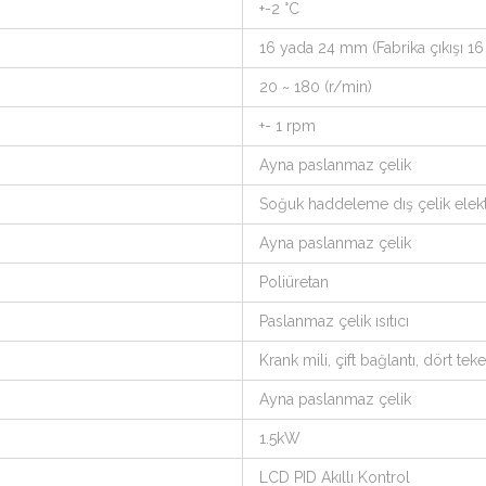
+-2 °C
16 yada 24 mm (Fabrika çıkışı 1
20 ~ 180 (r/min)
+- 1 rpm
Ayna paslanmaz çelik
Soğuk haddeleme dış çelik elekt
Ayna paslanmaz çelik
Poliüretan
Paslanmaz çelik ısıtıcı
Krank mili, çift bağlantı, dört tek
Ayna paslanmaz çelik
1.5kW
LCD PID Akıllı Kontrol