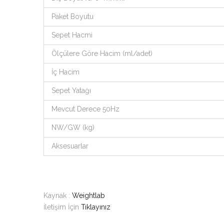
Paket Boyutu
Sepet Hacmi
Ölçülere Göre Hacim (ml/adet)
İç Hacim
Sepet Yatağı
Mevcut Derece 50Hz
NW/GW (kg)
Aksesuarlar
Kaynak :
Weightlab
İletişim İçin
Tıklayınız