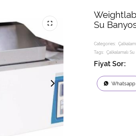
Weightla
Su Banyos
Categories:
Çalkalam
Tags:
Çalkalamalı Su
Fiyat Sor:
Whatsapp