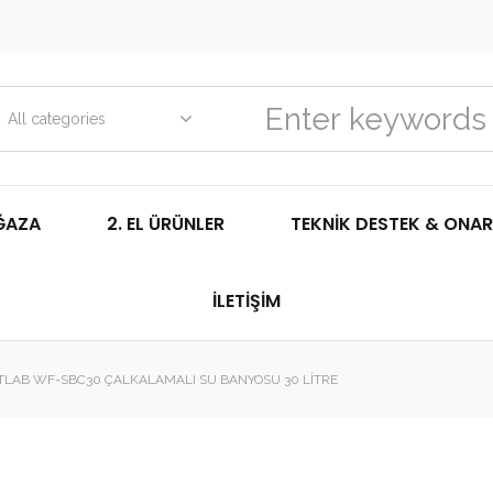
All categories
ĞAZA
2. EL ÜRÜNLER
TEKNIK DESTEK & ONAR
İLETIŞIM
LAB WF-SBC30 ÇALKALAMALI SU BANYOSU 30 LITRE