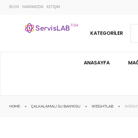
BLOG
HAKKIMIZDA
İLETİŞİM
KATEGORILER
ANASAYFA
MA
HOME
ÇALKALAMALI SU BANYOSU
WEIGHTLAB
WEIGHT