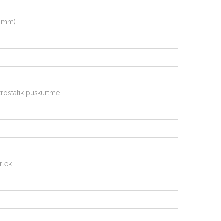
6 mm)
rostatik püskürtme
erlek