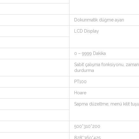
Dokunmatik düğme ayarı
LCD Display
0 – 9999 Dakika
Sabit çalışma fonksiyonu, zaman
durdurma
PT100
Hoare
Sapma düzeltme, menü kilit tuşu,
500*310*200
828*360*425