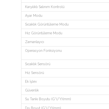
Karşılıklı Salınım Kontrolü
Ayar Modu
Sıcaklık Görüntüleme Modu
Hız Görüntüleme Modu
Zamanlayıcı
Operasyon Fonksiyonu
Sıcaklık Sensörü
Hız Sensörü
Ek İşlev
Güvenlik
Su Tankı Boyutu (G*U*Y)(mm)
Dış Boyut (G*U*Y)(mm)