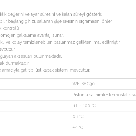
aklık değerini ve ayar süresini ve kalan süreyi gösterir.
lir başlangıç hızı, sallanan şişe sıvısının sıçramasını önler.
k kontrolü
homojen çalkalama avantajı sunar.
ı ve kolay temizlenebilen paslanmaz çelikten imal edilmiştir.
vcuttur.
ağlayan aksesuarı bulunmaktadır.
ak durmaktadır.
 amacıyla çatı tipi üst kapak sistemi mevcuttur.
WF-SBC30
Pistonlu salınımlı + termostatik 
RT – 100 °C
0.1 °C
+-1 °C