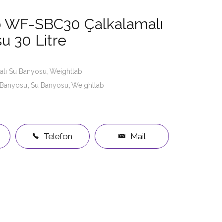
b WF-SBC30 Çalkalamalı
u 30 Litre
alı Su Banyosu
Weightlab
 Banyosu
Su Banyosu
Weightlab
Telefon
Mail