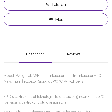
Telefon
Mail
Description
Reviews (0)
Model: Weightlab WF-LT65 İnkübatör 65 Litre İnkübatör
+5°C
Maksimum İnkübatör Sıcaklığı: +70 °C WF-LT Serisi
•
PID sıcaklık kontrol teknolojisi ile oda sıcaklığından +5, – 70 °C
‘ye kadar sıcaklık kontrolü olanağı sunar.
•
Yüksek kalite paslanmaz çelik cam iç hazne ve soğuk