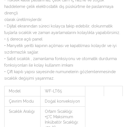
haddeleme çelik elektrostatik dış püskürtme ile paslanmaya
dirençli
olarak üretilmişlerdir.
•
Dijital ekranından süreci kolayca takip edebilir, dokunmatik
tuşlarla sıcaklık ve zaman ayarlamalarını kolaylıkla yapabilirsiniz.
•
5 derece açılı panel
•
Manyetik şeritli kapının açılması ve kapatılması kolaydır ve iyi
sızdırmazlık sağlar.
•
Sabit sıcaklık , zamanlama fonksiyonu ve otomatik durdurma
fonksiyonları ile kolay kullanım imkanı
•
Çift kapılı yapısı sayesinde numunelerin gözlemlenmesinde
sıcaklık değişimi yaşanmaz.
Model
WF-LT65
Çevrim Modu
Doğal konveksiyon
Sıcaklık Aralığı
Ortam Sıcaklığı:
+5°C Maksimum
İnkübatör Sıcaklığı: