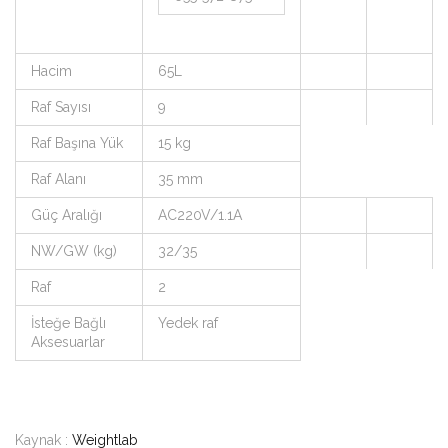
Hacim
65L
Raf Sayısı
9
Raf Başına Yük
15 kg
Raf Alanı
35 mm
Güç Aralığı
AC220V/1.1A
NW/GW (kg)
32/35
Raf
2
İsteğe Bağlı
Yedek raf
Aksesuarlar
Kaynak :
Weightlab