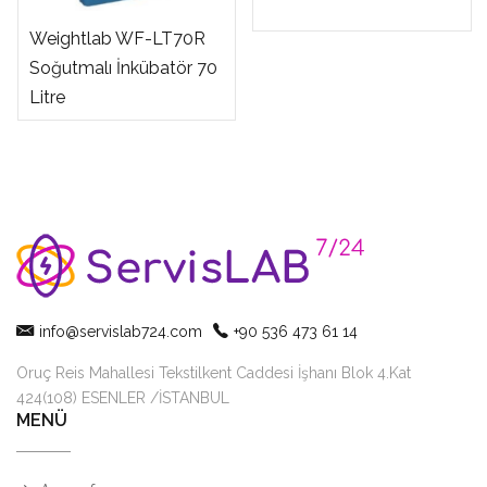
Weightlab WF-LT70R
Soğutmalı İnkübatör 70
Litre
info@servislab724.com
+90 536 473 61 14
Oruç Reis Mahallesi Tekstilkent Caddesi İşhanı Blok 4.Kat
424(108) ESENLER /İSTANBUL
MENÜ