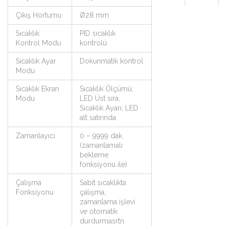
Çıkış Hortumu
Ø28 mm
Sıcaklık
PID sıcaklık
Kontrol Modu
kontrolü
Sıcaklık Ayar
Dokunmatik kontrol
Modu
Sıcaklık Ekran
Sıcaklık Ölçümü;
Modu
LED Üst sıra,
Sıcaklık Ayarı; LED
alt satırında
Zamanlayıcı
0 – 9999 dak.
(zamanlamalı
bekleme
fonksiyonu ile)
Çalışma
Sabit sıcaklıkta
Fonksiyonu
çalışma,
zamanlama işlevi
ve otomatik
durdurmasrtn