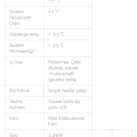
+70 °C
Sıcaklık
0.1 °C
Hassasiyet
Oranı
Gösterge Artışı
+- 0.5 °C
Sıcaklık
+- 2.5 °C
Homojenliği
İç Oda
Paslanmaz Çelik;
dışında, yüksek
mukavemetli
galvaniz levha
Dış Kabuk
Soğuk hadde çeliği
Yalıtım
Yüksek kalite taş
Katmanı
yünü (CE)
Isıtıcı
Mika Elektrotermal
Film
Güç
0.45kW