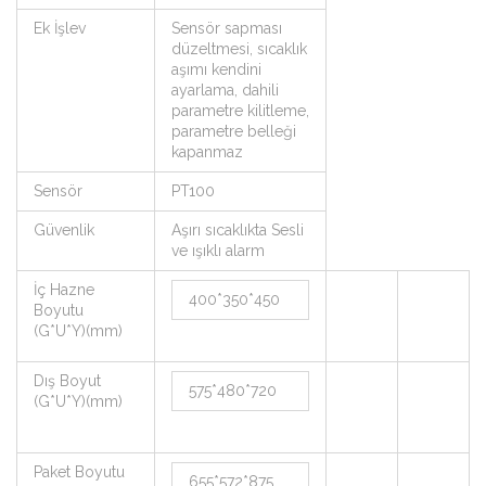
Ek İşlev
Sensör sapması
düzeltmesi, sıcaklık
aşımı kendini
ayarlama, dahili
parametre kilitleme,
parametre belleği
kapanmaz
Sensör
PT100
Güvenlik
Aşırı sıcaklıkta Sesli
ve ışıklı alarm
İç Hazne
400*350*450
Boyutu
(G*U*Y)(mm)
Dış Boyut
575*480*720
(G*U*Y)(mm)
Paket Boyutu
655*572*875