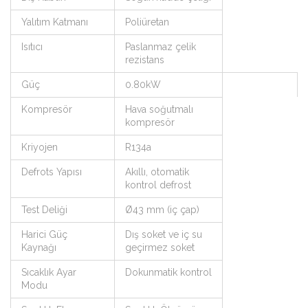
Yalıtım Katmanı
Poliüretan
Isıtıcı
Paslanmaz çelik
rezistans
Güç
0.80kW
Kompresör
Hava soğutmalı
kompresör
Kriyojen
R134a
Defrots Yapısı
Akıllı, otomatik
kontrol defrost
Test Deliği
Ø43 mm (iç çap)
Harici Güç
Dış soket ve iç su
Kaynağı
geçirmez soket
Sıcaklık Ayar
Dokunmatik kontrol
Modu