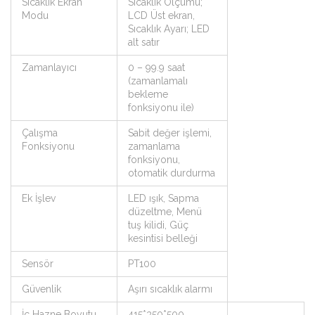
Sıcaklık Ekran
Sıcaklık Ölçümü;
Modu
LCD Üst ekran,
Sıcaklık Ayarı; LED
alt satır
Zamanlayıcı
0 – 99.9 saat
(zamanlamalı
bekleme
fonksiyonu ile)
Çalışma
Sabit değer işlemi,
Fonksiyonu
zamanlama
fonksiyonu,
otomatik durdurma
Ek İşlev
LED ışık, Sapma
düzeltme, Menü
tuş kilidi, Güç
kesintisi belleği
Sensör
PT100
Güvenlik
Aşırı sıcaklık alarmı
İç Hazne Boyutu
415*350*500