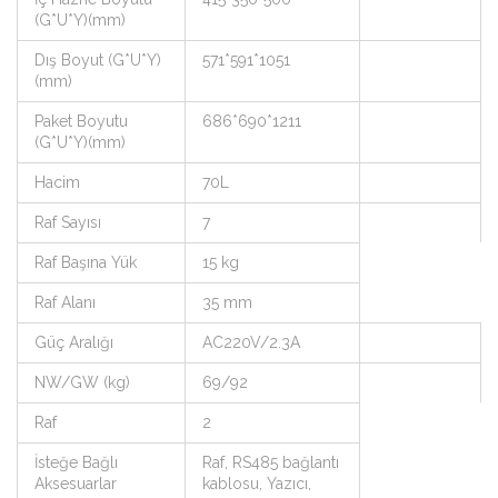
(G*U*Y)(mm)
Dış Boyut (G*U*Y)
571*591*1051
(mm)
Paket Boyutu
686*690*1211
(G*U*Y)(mm)
Hacim
70L
Raf Sayısı
7
Raf Başına Yük
15 kg
Raf Alanı
35 mm
Güç Aralığı
AC220V/2.3A
NW/GW (kg)
69/92
Raf
2
İsteğe Bağlı
Raf, RS485 bağlantı
Aksesuarlar
kablosu, Yazıcı,