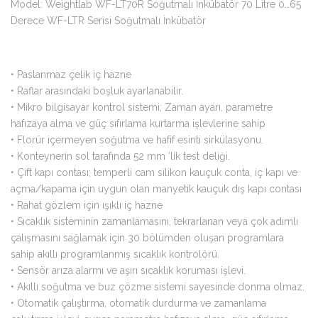
Model: Weightlab WF-LT70R Soğutmalı İnkübatör 70 Litre 0…65
Derece WF-LTR Serisi Soğutmalı İnkübatör
•
Paslanmaz çelik iç hazne
•
Raflar arasındaki boşluk ayarlanabilir.
•
Mikro bilgisayar kontrol sistemi; Zaman ayarı, parametre
hafızaya alma ve güç sıfırlama kurtarma işlevlerine sahip
•
Florür içermeyen soğutma ve hafif esinti sirkülasyonu.
•
Konteynerin sol tarafında 52 mm ‘lik test deliği.
•
Çift kapı contası; temperli cam silikon kauçuk conta, iç kapı ve
açma/kapama için uygun olan manyetik kauçuk dış kapı contası
•
Rahat gözlem için ışıklı iç hazne
•
Sıcaklık sisteminin zamanlamasını, tekrarlanan veya çok adımlı
çalışmasını sağlamak için 30 bölümden oluşan programlara
sahip akıllı programlanmış sıcaklık kontrolörü.
•
Sensör arıza alarmı ve aşırı sıcaklık koruması işlevi.
•
Akıllı soğutma ve buz çözme sistemi sayesinde donma olmaz.
•
Otomatik çalıştırma, otomatik durdurma ve zamanlama