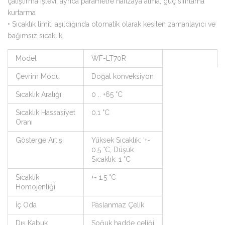
çalıştırma işlevi, ayrıca parametre hafızaya alma, güç sıfırlama
kurtarma
•
Sıcaklık limiti aşıldığında otomatik olarak kesilen zamanlayıcı ve
bağımsız sıcaklık
Model
WF-LT70R
Çevrim Modu
Doğal konveksiyon
Sıcaklık Aralığı
0 .. +65 °C
Sıcaklık Hassasiyet
0.1 °C
Oranı
Gösterge Artışı
Yüksek Sıcaklık: ‘+-
0.5 °C, Düşük
Sıcaklık: 1 °C
Sıcaklık
+- 1.5 °C
Homojenliği
İç Oda
Paslanmaz Çelik
Dış Kabuk
Soğuk hadde çeliği