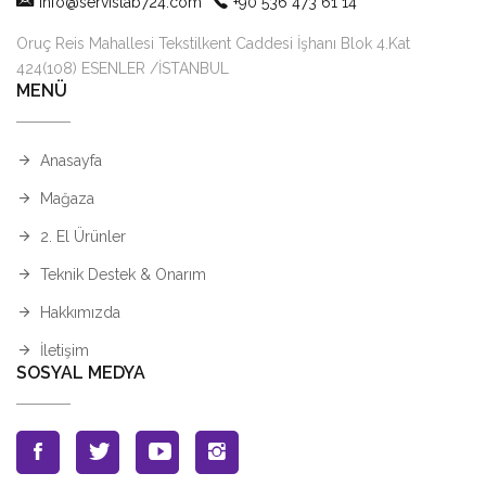
info@servislab724.com
+90 536 473 61 14
Oruç Reis Mahallesi Tekstilkent Caddesi İşhanı Blok 4.Kat
424(108) ESENLER /İSTANBUL
MENÜ
Anasayfa
Mağaza
2. El Ürünler
Teknik Destek & Onarım
Hakkımızda
İletişim
SOSYAL MEDYA