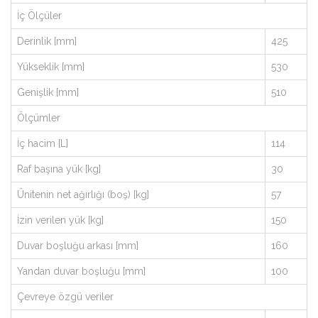
İç Ölçüler
Derinlik [mm]
425
Yükseklik [mm]
530
Genişlik [mm]
510
Ölçümler
İç hacim [L]
114
Raf başına yük [kg]
30
Ünitenin net ağırlığı (boş) [kg]
57
İzin verilen yük [kg]
150
Duvar boşluğu arkası [mm]
160
Yandan duvar boşluğu [mm]
100
Çevreye özgü veriler