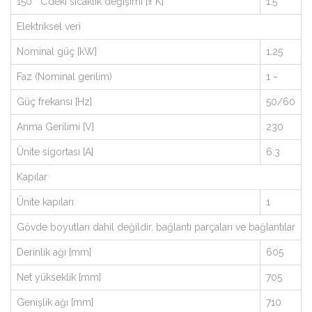
150 ° C’deki sıcaklık değişimi [± K]
1.5
Elektriksel veri
Nominal güç [kW]
1.25
Faz (Nominal gerilim)
1 ~
Güç frekansı [Hz]
50/60
Anma Gerilimi [V]
230
Ünite sigortası [A]
6.3
Kapılar
Ünite kapıları
1
Gövde boyutları dahil değildir. bağlantı parçaları ve bağlantılar
Derinlik ağı [mm]
605
Net yükseklik [mm]
705
Genişlik ağı [mm]
710