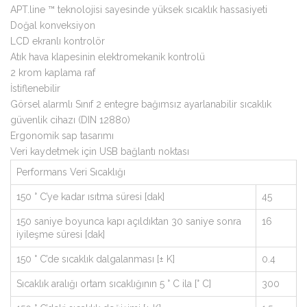
APT.line ™ teknolojisi sayesinde yüksek sıcaklık hassasiyeti
Doğal konveksiyon
LCD ekranlı kontrolör
Atık hava klapesinin elektromekanik kontrolü
2 krom kaplama raf
İstiflenebilir
Görsel alarmlı Sınıf 2 entegre bağımsız ayarlanabilir sıcaklık
güvenlik cihazı (DIN 12880)
Ergonomik sap tasarımı
Veri kaydetmek için USB bağlantı noktası
Performans Veri Sıcaklığı
150 ° C’ye kadar ısıtma süresi [dak]
45
150 saniye boyunca kapı açıldıktan 30 saniye sonra
16
iyileşme süresi [dak]
150 ° C’de sıcaklık dalgalanması [± K]
0.4
Sıcaklık aralığı ortam sıcaklığının 5 ° C ila [° C]
300