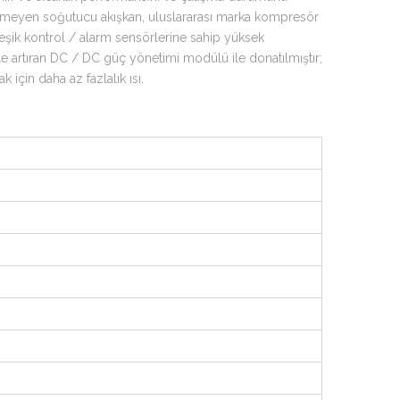
çermeyen soğutucu akışkan, uluslararası marka kompresör
rleşik kontrol / alarm sensörlerine sahip yüksek
çüde artıran DC / DC güç yönetimi modülü ile donatılmıştır;
 için daha az fazlalık ısı.