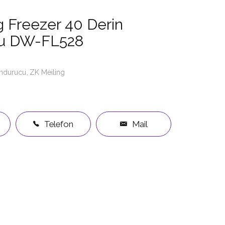
g Freezer 40 Derin
u DW-FL528
ondurucu
ZK Meiling
Telefon
Mail