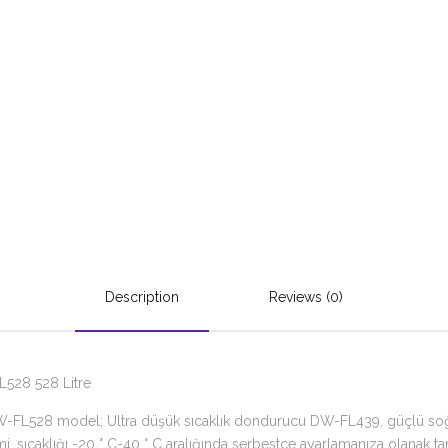
Description
Reviews (0)
L528 528 Litre
W-FL528 model; Ultra düşük sıcaklık dondurucu DW-FL439, güçlü soğut
mi, sıcaklığı -20 ° C-40 ° C aralığında serbestçe ayarlamanıza olanak t