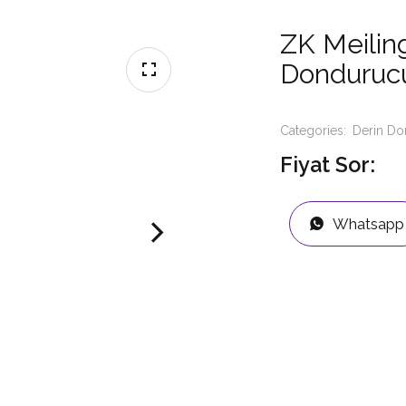
ZK Meilin
Donduruc
Categories:
Derin D
Fiyat Sor:
Whatsapp