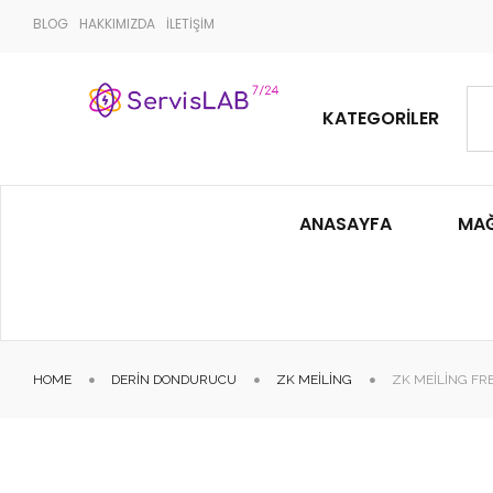
BLOG
HAKKIMIZDA
İLETİŞİM
KATEGORILER
ANASAYFA
MA
HOME
DERIN DONDURUCU
ZK MEILING
ZK MEILING FR