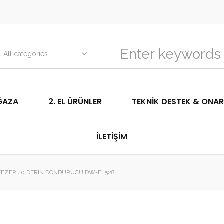
All categories
ĞAZA
2. EL ÜRÜNLER
TEKNIK DESTEK & ONAR
İLETIŞIM
EEZER 40 DERIN DONDURUCU DW-FL528