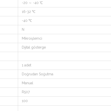
-20 ～ -40 ℃
16-32 ℃
-40 ℃
N
Mikroişlemci
Dijital gösterge
1 adet
Doğrudan Soğutma
Manual
R507
100