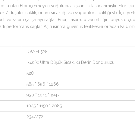
ostu olan Flor içermeyen soğutucu akışkan ile tasarlanmıştır. Flor i
ek / düşük sıcaklık, ortam sıcaklığı ve evaporatör sıcaklığı vb. İçin ye
enli ve kararlı çalışmayı sağlar. Enerji tasarrufu verimliliğini büyük öl
arlı performans sağlar. Aşırı ısınma güvenlik tehlikesini ortadan kaldırmak
DW-FL528
-40℃ Ultra Düşük Sıcaklıklı Derin Dondurucu
528
585 * 696 * 1266
930 * 1041 * 1947
1025 * 1150 * 2085
234/272