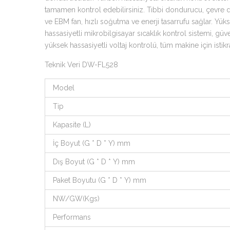
tamamen kontrol edebilirsiniz. Tıbbi dondurucu, çevre d
ve EBM fan, hızlı soğutma ve enerji tasarrufu sağlar. Yüks
hassasiyetli mikrobilgisayar sıcaklık kontrol sistemi, güv
yüksek hassasiyetli voltaj kontrolü, tüm makine için istikr
Teknik Veri DW-FL528
Model
Tip
Kapasite (L)
İç Boyut (G * D * Y) mm
Dış Boyut (G * D * Y) mm
Paket Boyutu (G * D * Y) mm
NW/GW(Kgs)
Performans