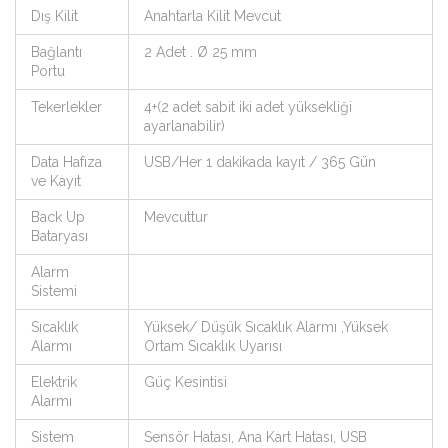
Dış Kilit
Anahtarla Kilit Mevcut
Bağlantı
2 Adet . Ø 25 mm
Portu
Tekerlekler
4+(2 adet sabit iki adet yüksekliği
ayarlanabilir)
Data Hafıza
USB/Her 1 dakikada kayıt / 365 Gün
ve Kayıt
Back Up
Mevcuttur
Bataryası
Alarm
Sistemi
Sıcaklık
Yüksek/ Düşük Sıcaklık Alarmı ,Yüksek
Alarmı
Ortam Sıcaklık Uyarısı
Elektrik
Güç Kesintisi
Alarmı
Sistem
Sensör Hatası, Ana Kart Hatası, USB