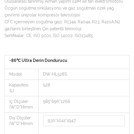
Uluslararası tanınmış Alman yapımı EBM ile fan elektromotoru
Özgün soğutma sirkülasyonu ve gaz soğutmalı özel yağ
çevrimli ünipolar kompresör teknolojisi
CFC içermeyen soğutma gazı: R134a, R404a, R23, R410A,N2
gazlarını birleştiren Çin patentli teknoloji
Sertifikalar: CE, ISO 9001, ISO 14002, ISO13485
-86℃ Ultra Derin Dondurucu
Model
DW-HL528S
Kapasitesi
528
(L)
İç Ölçüler
585*696*1266
(W*D*H)mm
Dış Ölçüler
930*1041*1947
(W*D*H)mm