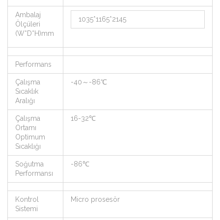
Ambalaj
1035*1165*2145
Ölçüleri
(W*D*H)mm
Performans
Çalışma
-40～-86℃
Sıcaklık
Aralığı
Çalışma
16-32℃
Ortamı
Optimum
Sıcaklığı
Soğutma
-86℃
Performansı
Kontrol
Micro prosesör
Sistemi