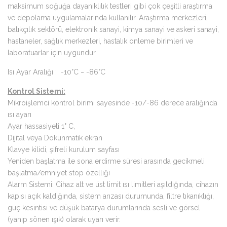
maksimum soğuğa dayanıklılık testleri gibi çok çeşitli araştırma
ve depolama uygulamalarında kullanılır. Araştırma merkezleri,
balıkçılık sektörü, elektronik sanayi, kimya sanayi ve askeri sanayi,
hastaneler, sağlık merkezleri, hastalık önleme birimleri ve
laboratuarlar için uygundur.
Isı Ayar Aralığı : -10°C ~ -86°C
Kontrol Sistemi:
Mikroişlemci kontrol birimi sayesinde -10/-86 derece aralığında
ısı ayarı
Ayar hassasiyeti 1° C,
Dijital veya Dokunmatik ekran
Klavye kilidi, şifreli kurulum sayfası
Yeniden başlatma ile sona erdirme süresi arasında gecikmeli
başlatma/emniyet stop özelliği
Alarm Sistemi: Cihaz alt ve üst limit ısı limitleri aşıldığında, cihazın
kapısı açık kaldığında, sistem arızası durumunda, filtre tıkanıklığı,
güç kesintisi ve düşük batarya durumlarında sesli ve görsel
(yanıp sönen ışık) olarak uyarı verir.