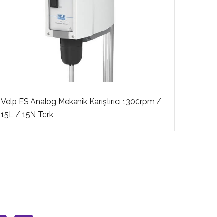
Velp ES Analog Mekanik Karıştırıcı 1300rpm /
Velp D
15L / 15N Tork
25L /