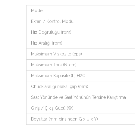
Model
Ekran / Kontrol Modu
Hız Doğruluğu (rpm)
Hız Aralığı (rpm)
Maksimum Viskozite (cps)
Maksimum Tork (N-cm)
Maksimum Kapasite (L) H2O
Chuck aralığı maks. çap (mm)
Saat Yönünde ve Saat Yönünün Tersine Karıştırma
Giriş / Çıkış Gücü (W)
Boyutlar (mm cinsinden G x U x Y)