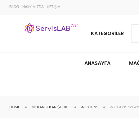
BLOG
HAKKIMIZDA
İLETİŞİM
KATEGORILER
ANASAYFA
MA
HOME
MEKANIK KARIŞTIRICI
WIGGENS
WIGGENS WB200