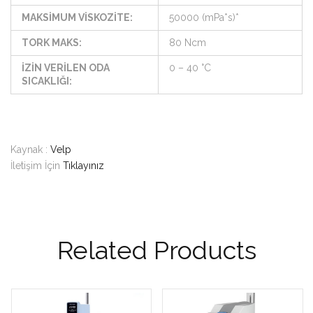
MAKSİMUM VİSKOZİTE:
50000 (mPa*s)*
TORK MAKS:
80 Ncm
İZİN VERİLEN ODA
0 – 40 °C
SICAKLIĞI:
Kaynak :
Velp
İletişim İçin
Tıklayınız
Related Products