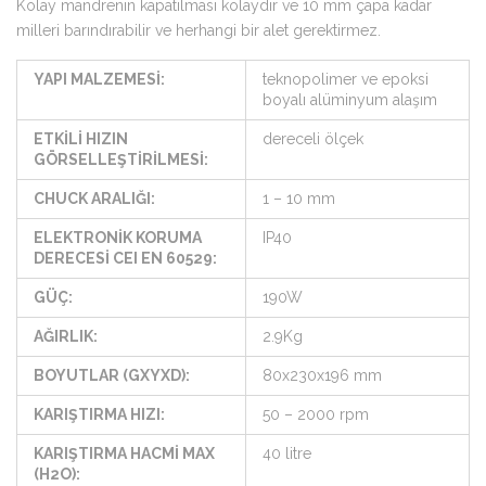
Kolay mandrenin kapatılması kolaydır ve 10 mm çapa kadar
milleri barındırabilir ve herhangi bir alet gerektirmez.
YAPI MALZEMESİ:
teknopolimer ve epoksi
boyalı alüminyum alaşım
ETKİLİ HIZIN
dereceli ölçek
GÖRSELLEŞTİRİLMESİ:
CHUCK ARALIĞI:
1 – 10 mm
ELEKTRONİK KORUMA
IP40
DERECESİ CEI EN 60529:
GÜÇ:
190W
AĞIRLIK:
2.9Kg
BOYUTLAR (GXYXD):
80x230x196 mm
KARIŞTIRMA HIZI:
50 – 2000 rpm
KARIŞTIRMA HACMİ MAX
40 litre
(H2O):