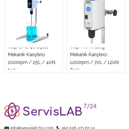
Velp OHS 40 Dijital
Velp PW Analog
Mekanik Karıştırıcı
Mekanik Karıştırıcı
2000rpm / 25L / 40N
1200rpm / 70L / 120N
tork
Tork
info@servislab724.com
+90 536 473 61 14