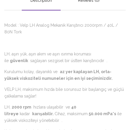
Description
Reviews (0)
Model : Velp LH Analog Mekanik Karıştırıcı 2000rpm / 40L /
80N Tork
LH, aşırı yük, aşırı akım ve aşırı ısınma koruması
ile
güvenlik
sağlayan sezgisel bir üstten karıştırıcıdır .
Kurulumu kolay, dayanıklı ve
az yer kaplayan LH, orta-
yüksek viskoziteli numuneler için en iyi seçiminizdir.
VELP LH, maksimum hızda bile sorunsuz bir başlangıç ​​ve güçlü
çalkalama sağlar!
LH,
2000 rpm
hızlara ulaşabilir ve
40
litreye
kadar
karışabilir.
Cihaz, maksimum
50.000 mPa*s
ile
yüksek viskoziteyi yönetebilir .