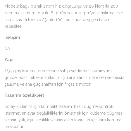
Modele bağlı olarak 1 rpm hız doğruluğu ve 20 Ncm ila 200
Ncm maksimum tork ile 6 rpm’den 2000 rpm’ye karıştırma. Her
hızda kararlı tork ve 25L ile 100L arasında değişen hacim
kapasitesi
İletişim
NA
Yapı
IP54 giriş koruma derecesine sahip sızdırmaz alüminyum
gövde. Basit, tek elle kullanım için anahtarsız mandren ve sessiz
çalışma ve ana güç anahtarı için fırçasız motor
Tasarım özellikleri
Kolay kullanım için kompakt tasarım, basit düğme kontrolü,
istenmeyen ayar değişikliklerini önlemek için kilitleme düğmesi
ve aşırı yük, aşırı sıcaklık ve aşırı akım koşulları için tam koruma
mevcuttur.