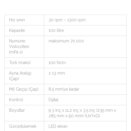
Hız sınırı
30 rpm – 1300 rpm
Kapasite
100 litre
Numune
maksimum 70.000
Viskozitesi
(mPa s)
Tork (maks)
100 Ncm
Ayna Aralığı
1-13 mm
(Çap)
Mil Geçişi (Çap)
8,5 mm’ye kadar
Kontrol
Dijital
Boyutlar
9,3 inç x 11,2 inç x 3,5 inç (235 mm x
285 mm x 90 mm) (UxYxG)
Görüntülemek
LED ekran