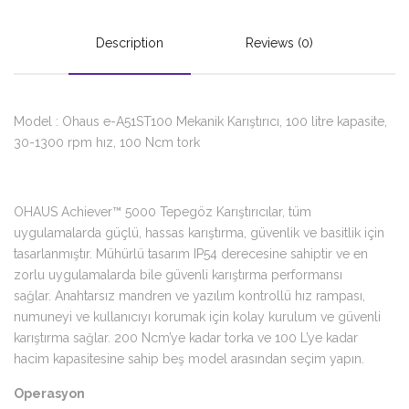
Description
Reviews (0)
Model : Ohaus e-A51ST100 Mekanik Karıştırıcı, 100 litre kapasite,
30-1300 rpm hız, 100 Ncm tork
OHAUS Achiever™ 5000 Tepegöz Karıştırıcılar, tüm
uygulamalarda güçlü, hassas karıştırma, güvenlik ve basitlik için
tasarlanmıştır. Mühürlü tasarım IP54 derecesine sahiptir ve en
zorlu uygulamalarda bile güvenli karıştırma performansı
sağlar. Anahtarsız mandren ve yazılım kontrollü hız rampası,
numuneyi ve kullanıcıyı korumak için kolay kurulum ve güvenli
karıştırma sağlar. 200 Ncm’ye kadar torka ve 100 L’ye kadar
hacim kapasitesine sahip beş model arasından seçim yapın.
Operasyon