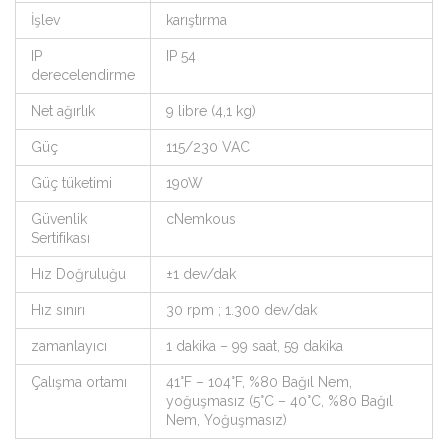
İşlev
karıştırma
IP
IP 54
derecelendirme
Net ağırlık
9 libre (4,1 kg)
Güç
115/230 VAC
Güç tüketimi
190W
Güvenlik
cNemkous
Sertifikası
Hız Doğruluğu
±1 dev/dak
Hız sınırı
30 rpm ; 1.300 dev/dak
zamanlayıcı
1 dakika – 99 saat, 59 dakika
Çalışma ortamı
41°F – 104°F, %80 Bağıl Nem,
yoğuşmasız (5°C – 40°C, %80 Bağıl
Nem, Yoğuşmasız)