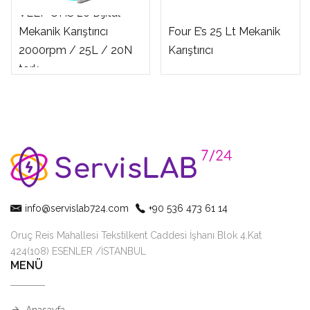
VELP OHS 20 Dijital
Mekanik Karıştırıcı
Four E’s 25 Lt Mekanik
2000rpm / 25L / 20N
Karıştırıcı
tork
info@servislab724.com
+90 536 473 61 14
Oruç Reis Mahallesi Tekstilkent Caddesi İşhanı Blok 4.Kat
424(108) ESENLER /İSTANBUL
MENÜ
Anasayfa