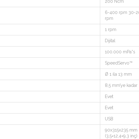
200 Ncm
6-400 rpm 30-
rpm
1 rpm
Dijital
100.000 mPa*s
SpeedServo™
Ø 1 ila 13 mm
8,5 mm’ye kadar
Evet
Evet
USB
90x315x235 mm
(3,5×12,4×9,3 inç)