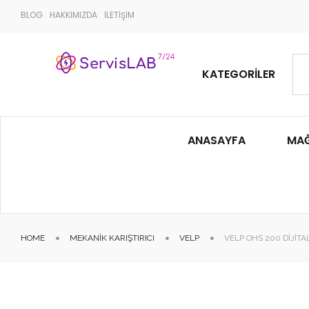
BLOG
HAKKIMIZDA
İLETİŞİM
KATEGORILER
ANASAYFA
MA
HOME
MEKANIK KARIŞTIRICI
VELP
VELP OHS 200 DIJITA