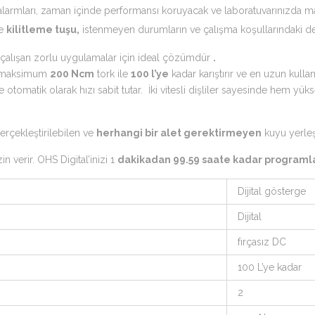
lik alarmları, zaman içinde performansı koruyacak ve laboratuvarınızda m
ve
kilitleme tuşu,
istenmeyen durumların ve çalışma koşullarındaki değ
 çalışan zorlu uygulamalar için ideal çözümdür
.
u, maksimum
200 Ncm
tork ile
100 l’ye
kadar karıştırır ve en uzun kull
otomatik olarak hızı sabit tutar. İki vitesli dişliler sayesinde hem yük
gerçekleştirilebilen ve
herhangi bir alet gerektirmeyen
kuyu yerleşt
 verir. OHS Digital’inizi 1
dakikadan 99.59 saate kadar programla
Dijital gösterge
Dijital
fırçasız DC
100 L’ye kadar
2