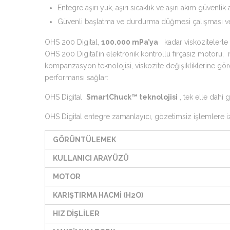
Entegre aşırı yük, aşırı sıcaklık ve aşırı akım güven
Güvenli başlatma ve durdurma düğmesi çalışması 
OHS 200 Digital,
100.000 mPa’ya
kadar viskozitelerle
OHS 200 Digital’in elektronik kontrollü fırçasız motor
kompanzasyon teknolojisi, viskozite değişikliklerine göre 
performansı sağlar:
OHS Digital
SmartChuck™ teknolojisi
, tek elle dahi 
OHS Digital entegre zamanlayıcı, gözetimsiz işlemlere izin
GÖRÜNTÜLEMEK
KULLANICI ARAYÜZÜ
MOTOR
KARIŞTIRMA HACMİ (H2O)
HIZ DİŞLİLER