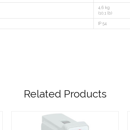
4,6 kg
(10,1 lb)
IP 54
Related Products