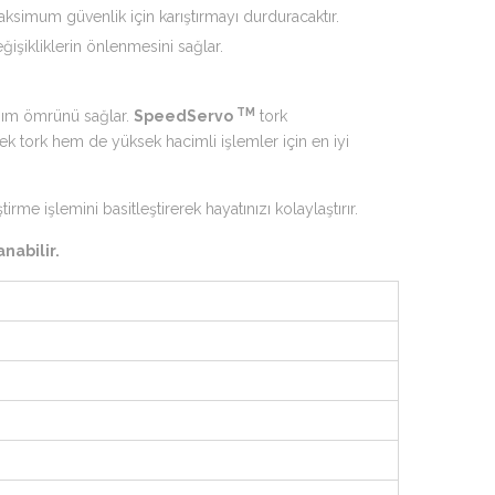
aksimum güvenlik için karıştırmayı durduracaktır.
işikliklerin önlenmesini sağlar.
TM
anım ömrünü sağlar.
SpeedServo
tork
sek tork hem de yüksek hacimli işlemler için en iyi
irme işlemini basitleştirerek hayatınızı kolaylaştırır.
nabilir.