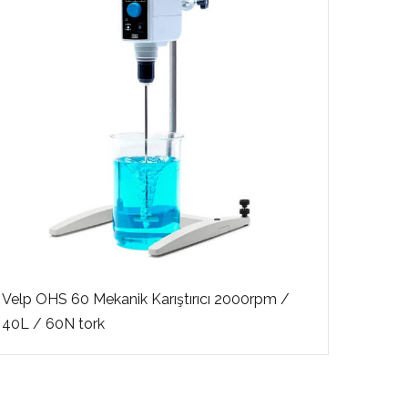
Velp OHS 60 Mekanik Karıştırıcı 2000rpm /
Ohaus 
40L / 60N tork
kapas