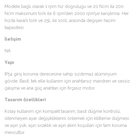
Modele bağlı olarak 1 rpm hız doğruluğu ve 20 Ncm ila 200
Ncm maksimum tork ile 6 rpm’den 2000 rpm’ye karıştırma. Her
hızda kararlı tork ve 25L ile 100L arasında değişen hacim
kapasitesi
İletişim
NA
Yapı
IP54 giriş koruma derecesine sahip sızdırmaz alüminyum
gövde. Basit, tek elle kullanım için anahtarsız mandren ve sessiz
çalışma ve ana güç anahtarı için fırçasız motor
Tasarım özellikleri
Kolay kullanım için kompakt tasarım, basit düğme kontrolü,
istenmeyen ayar değişikliklerini önlemek için kilitleme düğmesi
ve aşırı yük, aşırı sıcaklık ve aşırı akım koşulları için tam koruma
mevcuttur.