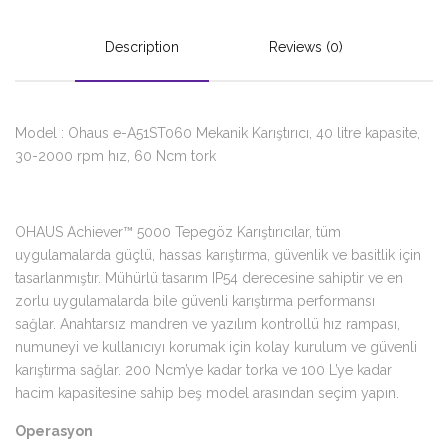
Description
Reviews (0)
Model : Ohaus e-A51ST060 Mekanik Karıştırıcı, 40 litre kapasite,
30-2000 rpm hız, 60 Ncm tork
OHAUS Achiever™ 5000 Tepegöz Karıştırıcılar, tüm
uygulamalarda güçlü, hassas karıştırma, güvenlik ve basitlik için
tasarlanmıştır. Mühürlü tasarım IP54 derecesine sahiptir ve en
zorlu uygulamalarda bile güvenli karıştırma performansı
sağlar. Anahtarsız mandren ve yazılım kontrollü hız rampası,
numuneyi ve kullanıcıyı korumak için kolay kurulum ve güvenli
karıştırma sağlar. 200 Ncm’ye kadar torka ve 100 L’ye kadar
hacim kapasitesine sahip beş model arasından seçim yapın.
Operasyon