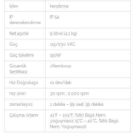
İşlev
karıştırma
IP
IP 54
derecelendirme
Net ağırlık
9 libre (4,1 kg)
Güç
115/230 VAC
Güç tüketimi
190W
Güvenlik
cNemkous
Sertifikası
Hız Doğruluğu
±1 dev/dak
Hız sınırı
30 rpm ; 2.000 rpm
zamanlayıcı
1 dakika – 99 saat, 59 dakika
Çalışma ortamı
41°F – 104°F, %80 Bağıl Nem,
yoğuşmasız (5°C – 40°C, %80 Bağıl
Nem, Yoğuşmasız)