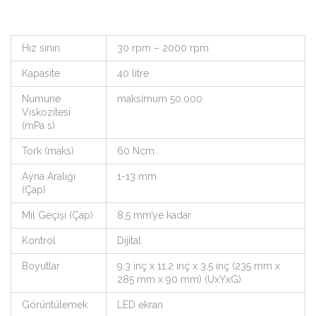
Hız sınırı
30 rpm – 2000 rpm
Kapasite
40 litre
Numune
maksimum 50.000
Viskozitesi
(mPa s)
Tork (maks)
60 Ncm
Ayna Aralığı
1-13 mm
(Çap)
Mil Geçişi (Çap)
8,5 mm’ye kadar
Kontrol
Dijital
Boyutlar
9,3 inç x 11,2 inç x 3,5 inç (235 mm x
285 mm x 90 mm) (UxYxG)
Görüntülemek
LED ekran