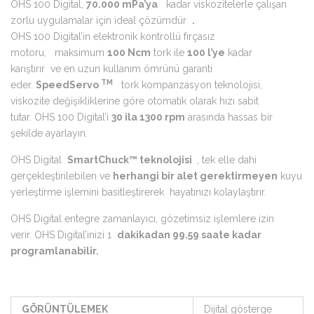
OHS 100 Digital,
70.000 mPa’ya
kadar viskozitelerle çalışan
zorlu uygulamalar için ideal çözümdür
.
OHS 100 Digital’in elektronik kontrollü fırçasız
motoru, maksimum
100 Ncm
tork ile
100 l’ye
kadar
karıştırır ve en uzun kullanım ömrünü garanti
TM
eder.
SpeedServo
tork kompanzasyon teknolojisi,
viskozite değişikliklerine göre otomatik olarak hızı sabit
tutar. OHS 100 Digital’i
30 ila 1300 rpm
arasında hassas bir
şekilde ayarlayın.
OHS Digital
SmartChuck™ teknolojisi
, tek elle dahi
gerçekleştirilebilen ve
herhangi bir alet gerektirmeyen
kuyu
yerleştirme işlemini basitleştirerek hayatınızı kolaylaştırır.
OHS Digital entegre zamanlayıcı, gözetimsiz işlemlere izin
verir. OHS Digital’inizi 1
dakikadan 99.59 saate kadar
programlanabilir.
GÖRÜNTÜLEMEK
Dijital gösterge