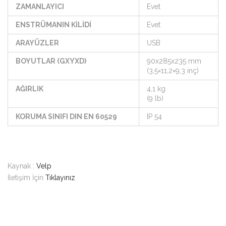
ZAMANLAYICI
Evet
ENSTRÜMANIN KİLİDİ
Evet
ARAYÜZLER
USB
BOYUTLAR (GXYXD)
90x285x235 mm
(3,5×11,2×9,3 inç)
AĞIRLIK
4,1 kg
(9 lb)
KORUMA SINIFI DIN EN 60529
IP 54
Kaynak :
Velp
İletişim İçin
Tıklayınız