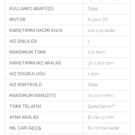
KULLANICI ARAYÜZÜ
Dijital
MOTOR
fırçasız DC
KARIŞTIRMA HACMİ (H2O)
100 L’ye kadar
HIZ DİŞLİLER
1
MAKSİMUM TORK
100 Ncm
KARIŞTIRMA HIZ ARALIĞI
30-1300 rpm
HIZ DOĞRULUĞU
1 rpm
HIZ KONTROLÜ
Dijital
MAKSİMUM VİSKOZİTE
70.000 mPa*s
TORK TELAFİSİ
SpeedServo™
AYNA ARALIĞI
Ø 1 ila 13 mm
MİL ÇAPI GEÇİŞ
8,5 mm’ye kadar