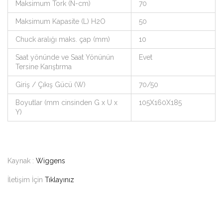
Maksimum Tork (N-cm)
70
Maksimum Kapasite (L) H2O
50
Chuck aralığı maks. çap (mm)
10
Saat yönünde ve Saat Yönünün
Evet
Tersine Karıştırma
Giriş / Çıkış Gücü (W)
70/50
Boyutlar (mm cinsinden G x U x
105X160X185
Y)
Kaynak :
Wiggens
İletişim İçin
Tıklayınız