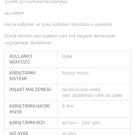
çözelti için numune hazırlamaya
aşı üretimi
Hücre kültürleri ve doku kültürleri (döndürücü şişelerle)
Büyük hacimli cam şişelerin yanı sıra nalgene damacanalı
uygulamalar desteklenir.
KULLANICI
Dijital
ARAYÜZÜ.
KARIŞTIRMA
fırçasız motor
SİSTEMİ:
İNŞAAT MALZEMESİ:
epoksi boyalı metal
yapı; paslanmaz çelik üst plaka
KARIŞTIRMA HACMİ
8 litre
(H2O):
KARIŞTIRMA HIZI:
40 rpm – 1500 rpm
HIZ AYAR
10 rpm