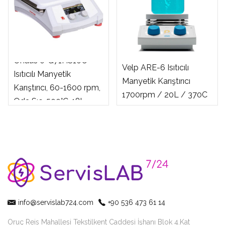
Ohaus e-G71HS10C
Velp ARE-6 Isıtıcılı
Isıtıcılı Manyetik
Manyetik Karıştırıcı
Karıştırıcı, 60-1600 rpm,
1700rpm / 20L / 370C
Oda Sıc-500°C, 18l
info@servislab724.com
+90 536 473 61 14
Oruç Reis Mahallesi Tekstilkent Caddesi İşhanı Blok 4.Kat