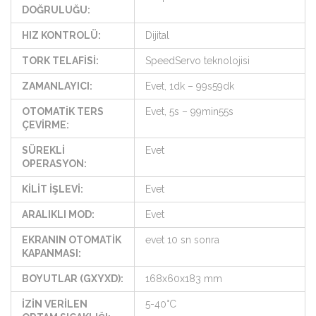
DOĞRULUĞU:
HIZ KONTROLÜ:
Dijital
TORK TELAFİSİ:
SpeedServo teknolojisi
ZAMANLAYICI:
Evet, 1dk – 99s59dk
OTOMATİK TERS
Evet, 5s – 99min55s
ÇEVİRME:
SÜREKLİ
Evet
OPERASYON:
KİLİT İŞLEVİ:
Evet
ARALIKLI MOD:
Evet
EKRANIN OTOMATİK
evet 10 sn sonra
KAPANMASI:
BOYUTLAR (GXYXD):
168x60x183 mm
İZİN VERİLEN
5-40°C