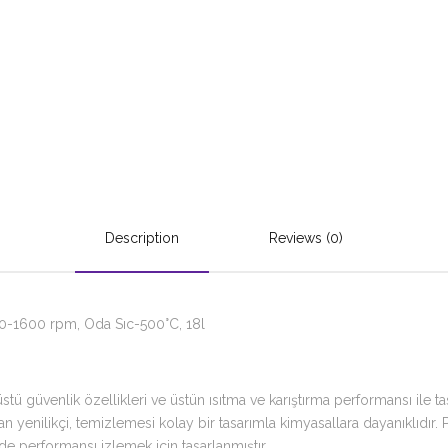
Description
Reviews (0)
 60-1600 rpm, Oda Sıc-500°C, 18l
tü güvenlik özellikleri ve üstün ısıtma ve karıştırma performansı ile t
 yenilikçi, temizlemesi kolay bir tasarımla kimyasallara dayanıklıdır. P
de performansı izlemek için tasarlanmıştır.