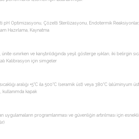
zelti pH Optimizasyonu, Çözelti Sterilizasyonu, Endotermik Reaksiyon
rtam Hazırlama, Kaynatma
ünite ısınırken ve karıştırıldığında yeşil gösterge ışıkları, iki belirgin
lı Kalibrasyon için simgeler
sıcaklığı aralığı +5°C ila 500°C (seramik üst) veya 380°C (alüminyum üs
u, kullanımda kapak
anan uygulamaların programlanması ve güvenliğin artırılması için esne
ır)