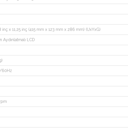
,8 inç x 11,25 inç (415 mm x 123 mm x 286 mm) (UxYxG)
n Aydınlatmalı LCD
g)
0/60Hz
 rpm