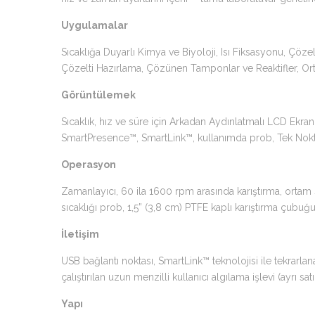
Uygulamalar
Sıcaklığa Duyarlı Kimya ve Biyoloji, Isı Fiksasyonu, Çö
Çözelti Hazırlama, Çözünen Tamponlar ve Reaktifler, O
Görüntülemek
Sıcaklık, hız ve süre için Arkadan Aydınlatmalı LCD Ekran, 
SmartPresence™, SmartLink™, kullanımda prob, Tek Nokta
Operasyon
Zamanlayıcı, 60 ila 1600 rpm arasında karıştırma, ortam 
sıcaklığı prob, 1,5” (3,8 cm) PTFE kaplı karıştırma çubuğ
İletişim
USB bağlantı noktası, SmartLink™ teknolojisi ile tekrarl
çalıştırılan uzun menzilli kullanıcı algılama işlevi (ayrı satıl
Yapı