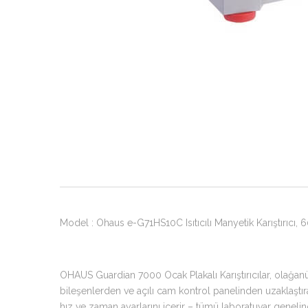
Model : Ohaus e-G71HS10C Isıtıcılı Manyetik Karıştırıcı,
OHAUS Guardian 7000 Ocak Plakalı Karıştırıcılar, olağanüs
bileşenlerden ve açılı cam kontrol panelinden uzaklaştıran
hız ve zaman ayarlarını içerir – tümü laboratuvar genelin