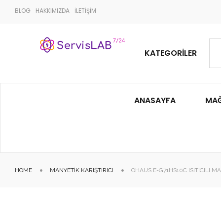
BLOG
HAKKIMIZDA
İLETİŞİM
KATEGORILER
ANASAYFA
MA
HOME
MANYETIK KARIŞTIRICI
OHAUS E-G71HS10C ISITICILI MA