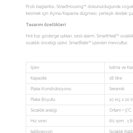
Prob bağlantısı, SmartHousing™ dokunulduğunda soğuk kalır
kesmek için Açma/Kapama düğmesi, yerleşik destek çub
Tasarım özellikleri
Hot top gösterge ışıkları, sesli alarm, SmartHeat™ sıcaklık
sıcaklık önceliği işlevi, SmartRate™ işlevleri mevcuttur.
İşlev
Isıtma ve Kar
Kapasite
18 litre
Plaka Konstrüksiyonu
Seramik
Plaka Boyutu
10 inç x 10
Sıcaklık aralığı
Ortam + 5°C
Hız sınırı
60 rpm ; 1.
kalibrasyon
Sıcaklık Kal