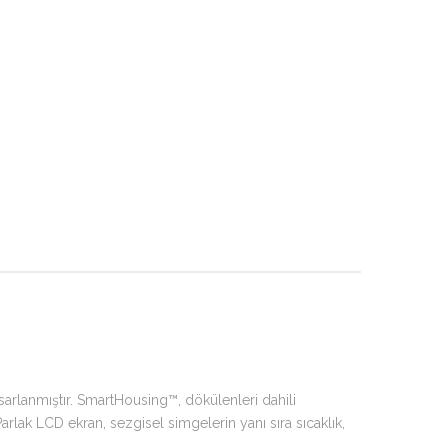
asarlanmıştır. SmartHousing™, dökülenleri dahili
arlak LCD ekran, sezgisel simgelerin yanı sıra sıcaklık,