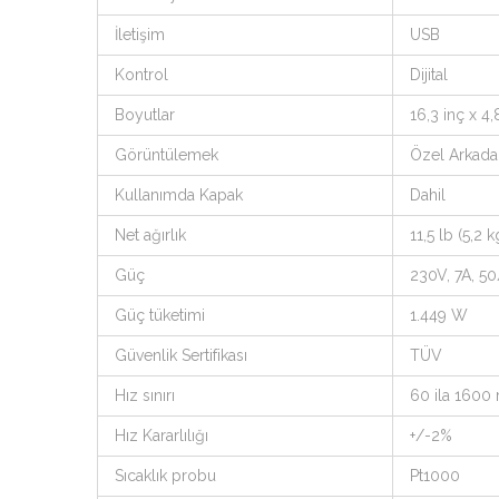
İletişim
USB
Kontrol
Dijital
Boyutlar
16,3 inç x 4
Görüntülemek
Özel Arkada
Kullanımda Kapak
Dahil
Net ağırlık
11,5 lb (5,2 k
Güç
230V, 7A, 5
Güç tüketimi
1.449 W
Güvenlik Sertifikası
TÜV
Hız sınırı
60 ila 1600
Hız Kararlılığı
+/-2%
Sıcaklık probu
Pt1000