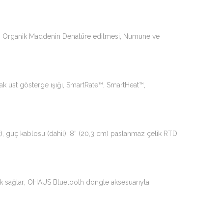
lar, Organik Maddenin Denatüre edilmesi, Numune ve
 sıcak üst gösterge ışığı, SmartRate™, SmartHeat™,
t), güç kablosu (dahil), 8” (20,3 cm) paslanmaz çelik RTD
klik sağlar; OHAUS Bluetooth dongle aksesuarıyla