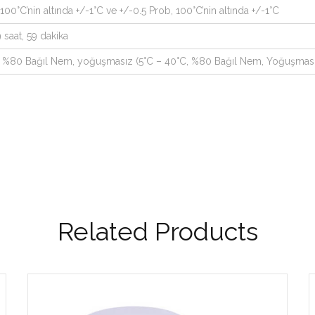
100°C’nin altında +/-1°C ve +/-0.5 Prob, 100°C’nin altında +/-1°C
 saat, 59 dakika
F, %80 Bağıl Nem, yoğuşmasız (5°C – 40°C, %80 Bağıl Nem, Yoğuşmas
Related Products