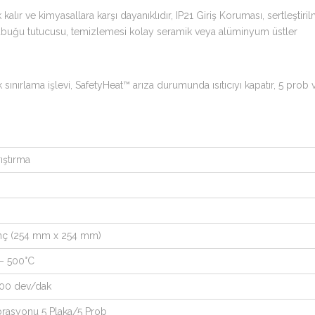
 ve kimyasallara karşı dayanıklıdır, IP21 Giriş Koruması, sertleştirilm
uğu tutucusu, temizlemesi kolay seramik veya alüminyum üstler
 sınırlama işlevi, SafetyHeat™ arıza durumunda ısıtıcıyı kapatır, 5 prob v
ıştırma
 inç (254 mm x 254 mm)
 – 500°C
600 dev/dak
ibrasyonu 5 Plaka/5 Prob