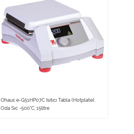
Ohaus e-G51HP07C Isıtıcı Tabla (Hotplate),
Velp H
Oda Sıc -500°C, 15litre
Karışt