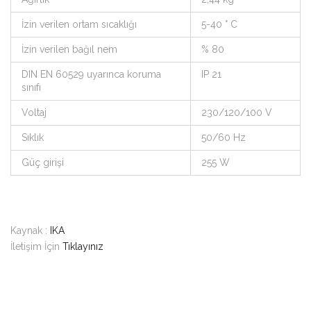
İzin verilen ortam sıcaklığı
5-40 ° C
İzin verilen bağıl nem
% 80
DIN EN 60529 uyarınca koruma
IP 21
sınıfı
Voltaj
230/120/100 V
Sıklık
50/60 Hz
Güç girişi
255 W
Kaynak :
IKA
İletişim İçin
Tıklayınız