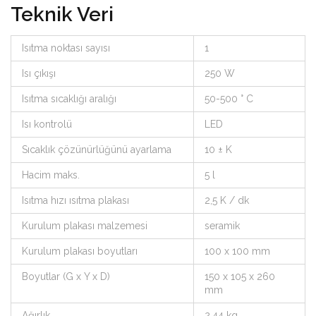
Teknik Veri
Isıtma noktası sayısı
1
Isı çıkışı
250 W
Isıtma sıcaklığı aralığı
50-500 ° C
Isı kontrolü
LED
Sıcaklık çözünürlüğünü ayarlama
10 ± K
Hacim maks.
5 l
Isıtma hızı ısıtma plakası
2,5 K / dk
Kurulum plakası malzemesi
seramik
Kurulum plakası boyutları
100 x 100 mm
Boyutlar (G x Y x D)
150 x 105 x 260
mm
Ağırlık
2,44 kg