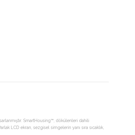
asarlanmıştır. SmartHousing™, dökülenleri dahili
arlak LCD ekran, sezgisel simgelerin yanı sıra sıcaklık,