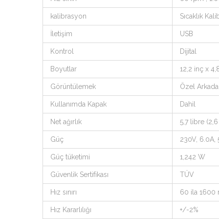
kalibrasyon
Sıcaklık Kal
İletişim
USB
Kontrol
Dijital
Boyutlar
12,2 inç x 
Görüntülemek
Özel Arkada
Kullanımda Kapak
Dahil
Net ağırlık
5,7 libre (2,6
Güç
230V, 6.0A,
Güç tüketimi
1,242 W
Güvenlik Sertifikası
TÜV
Hız sınırı
60 ila 1600
Hız Kararlılığı
+/-2%