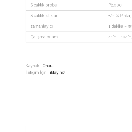
Sıcaklık probu
Pt1000
Sıcaklık istikrar
+/-1% Plaka, 
zamanlayıcı
1 dakika – 99
Çalışma ortamı
41°F – 104°
Kaynak :
Ohaus
İletişim İçin
Tıklayınız