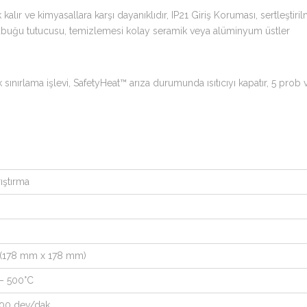
 ve kimyasallara karşı dayanıklıdır, IP21 Giriş Koruması, sertleştirilm
uğu tutucusu, temizlemesi kolay seramik veya alüminyum üstler
 sınırlama işlevi, SafetyHeat™ arıza durumunda ısıtıcıyı kapatır, 5 prob v
ıştırma
ç (178 mm x 178 mm)
 – 500°C
600 dev/dak