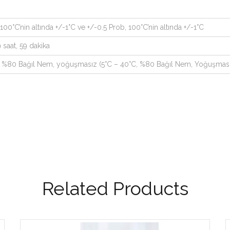
100°C’nin altında +/-1°C ve +/-0.5 Prob, 100°C’nin altında +/-1°C
 saat, 59 dakika
F, %80 Bağıl Nem, yoğuşmasız (5°C – 40°C, %80 Bağıl Nem, Yoğuşmas
Related Products