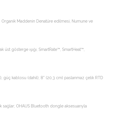
lar, Organik Maddenin Denatüre edilmesi, Numune ve
 sıcak üst gösterge ışığı, SmartRate™, SmartHeat™,
t), güç kablosu (dahil), 8” (20,3 cm) paslanmaz çelik RTD
klik sağlar; OHAUS Bluetooth dongle aksesuarıyla