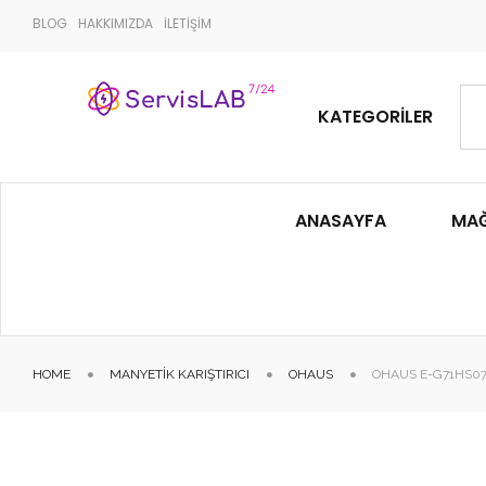
BLOG
HAKKIMIZDA
İLETİŞİM
KATEGORILER
ANASAYFA
MA
HOME
MANYETIK KARIŞTIRICI
OHAUS
OHAUS E-G71HS07C 