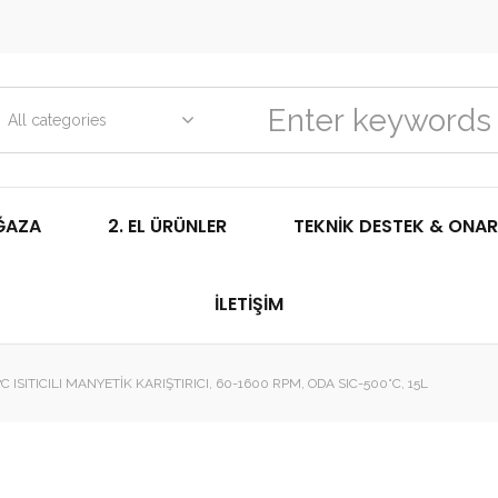
All categories
ĞAZA
2. EL ÜRÜNLER
TEKNIK DESTEK & ONAR
İLETIŞIM
ISITICILI MANYETIK KARIŞTIRICI, 60-1600 RPM, ODA SIC-500°C, 15L