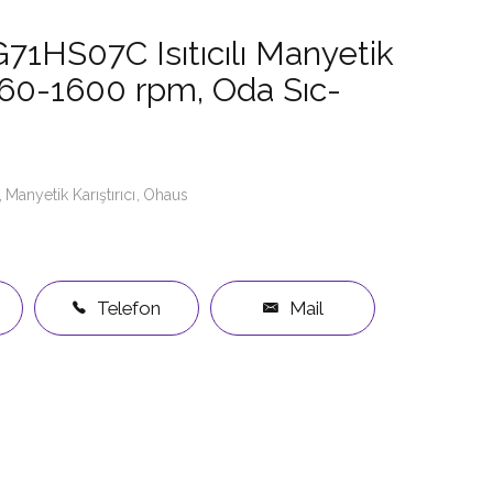
71HS07C Isıtıcılı Manyetik
ı, 60-1600 rpm, Oda Sıc-
Manyetik Karıştırıcı
Ohaus
Telefon
Mail