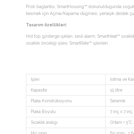
Prob bağlantısı, SmartHousing™ dokunulduğunda soğuk kalır
kesmek için Açma/Kapama düğmesi, yerleşik destek çub
Tasarım özellikleri
Hot top gösterge ışıkları, sesli alarm, SmartHeat™ sıcaklık
sıcaklık önceliği işlevi, SmartRate™ işlevleri
İşlev
Isıtma ve Kar
Kapasite
15 litre
Plaka Konstrüksiyonu
Seramik
Plaka Boyutu
7 inç x 7 in
Sıcaklık aralığı
Ortam + 5°C
Hız sınırı
60 rpm ; 1.