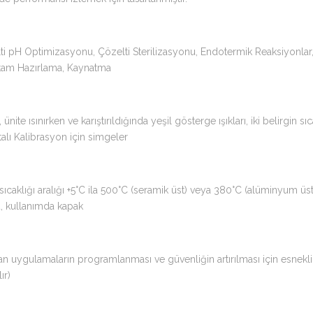
zelti pH Optimizasyonu, Çözelti Sterilizasyonu, Endotermik Reaksiyon
rtam Hazırlama, Kaynatma
ünite ısınırken ve karıştırıldığında yeşil gösterge ışıkları, iki belirgin
lı Kalibrasyon için simgeler
sıcaklığı aralığı +5°C ila 500°C (seramik üst) veya 380°C (alüminyum üs
u, kullanımda kapak
anan uygulamaların programlanması ve güvenliğin artırılması için esne
ır)