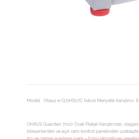
Model : Ohaus e-G71HS07C Isıtıcılı Manyetik Karıştırıcı,
OHAUS Guardian 7000 Ocak Plakalı Karıştırıcılar, olağanüs
bileşenlerden ve açılı cam kontrol panelinden uzaklaştıran
hız ve zaman ayarlarını içerir – tümü laboratuvar genelin