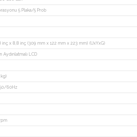
ibrasyonu 5 Plaka/5 Prob
4,8 inç x 8,8 inç (309 mm x 122 mm x 223 mm) (UxYxG)
n Aydınlatmalı LCD
 kg)
 50/60Hz
 rpm