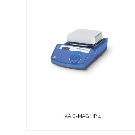
),
IKA C-MAG HP 4