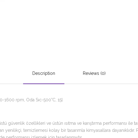
Description
Reviews (0)
 60-1600 rpm, Oda Sıc-500°C, 15l
tü güvenlik özellikleri ve üstün ısıtma ve karıştırma performansı ile t
 yenilikçi, temizlemesi kolay bir tasarımla kimyasallara dayanıklıdır. P
de performansı izlemek için tasarlanmıştır.