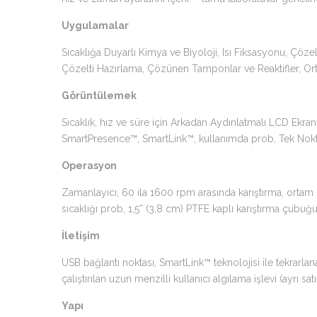
Uygulamalar
Sıcaklığa Duyarlı Kimya ve Biyoloji, Isı Fiksasyonu, Çö
Çözelti Hazırlama, Çözünen Tamponlar ve Reaktifler, O
Görüntülemek
Sıcaklık, hız ve süre için Arkadan Aydınlatmalı LCD Ekran, 
SmartPresence™, SmartLink™, kullanımda prob, Tek Nokta
Operasyon
Zamanlayıcı, 60 ila 1600 rpm arasında karıştırma, ortam 
sıcaklığı prob, 1,5” (3,8 cm) PTFE kaplı karıştırma çubuğ
İletişim
USB bağlantı noktası, SmartLink™ teknolojisi ile tekrarl
çalıştırılan uzun menzilli kullanıcı algılama işlevi (ayrı satıl
Yapı