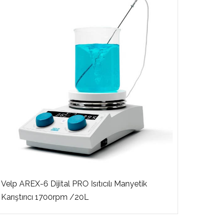
Velp AREX-6 Dijital PRO Isıtıcılı Manyetik
Velp M
Karıştırıcı 1700rpm /20L
Karışt