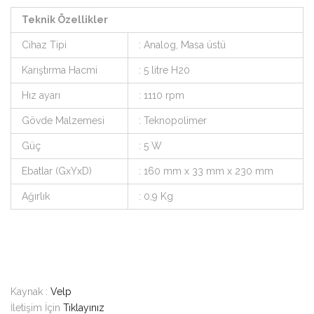
Teknik Özellikler
Cihaz Tipi
: Analog, Masa üstü
Karıştırma Hacmi
: 5 litre H20
Hız ayarı
: 1110 rpm
Gövde Malzemesi
: Teknopolimer
Güç
: 5 W
Ebatlar (GxYxD)
: 160 mm x 33 mm x 230 mm
Ağırlık
: 0,9 Kg
Kaynak :
Velp
İletişim İçin
Tıklayınız