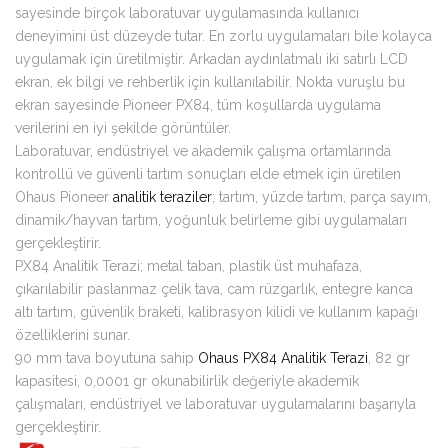
sayesinde birçok laboratuvar uygulamasında kullanıcı
deneyimini üst düzeyde tutar. En zorlu uygulamaları bile kolayca
uygulamak için üretilmiştir. Arkadan aydınlatmalı iki satırlı LCD
ekran, ek bilgi ve rehberlik için kullanılabilir. Nokta vuruşlu bu
ekran sayesinde Pioneer PX84, tüm koşullarda uygulama
verilerini en iyi şekilde görüntüler.
Laboratuvar, endüstriyel ve akademik çalışma ortamlarında
kontrollü ve güvenli tartım sonuçları elde etmek için üretilen
Ohaus Pioneer
analitik teraziler
; tartım, yüzde tartım, parça sayım,
dinamik/hayvan tartım, yoğunluk belirleme gibi uygulamaları
gerçekleştirir.
PX84 Analitik Terazi; metal taban, plastik üst muhafaza,
çıkarılabilir paslanmaz çelik tava, cam rüzgarlık, entegre kanca
altı tartım, güvenlik braketi, kalibrasyon kilidi ve kullanım kapağı
özelliklerini sunar.
90 mm tava boyutuna sahip
Ohaus PX84 Analitik Terazi
, 82 gr
kapasitesi, 0,0001 gr okunabilirlik değeriyle akademik
çalışmaları, endüstriyel ve laboratuvar uygulamalarını başarıyla
gerçekleştirir.