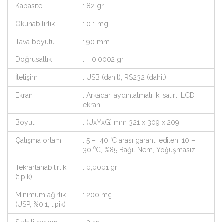
Kapasite
: 82 gr
Okunabilirlik
: 0.1 mg
Tava boyutu
: 90 mm
Doğrusallık
: ± 0.0002 gr
İletişim
: USB (dahil); RS232 (dahil)
Ekran
: Arkadan aydınlatmalı iki satırlı LCD
ekran
Boyut
: (UxYxG) mm 321 x 309 x 209
Çalışma ortamı
: 5 – 40 °C arası garanti edilen, 10 –
30 ⁰C, %85 Bağıl Nem, Yoğuşmasız
Tekrarlanabilirlik
: 0,0001 gr
(tipik)
Minimum ağırlık
: 200 mg
(USP, %0.1, tipik)