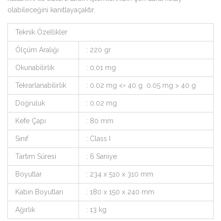
olabileceğini kanıtlayaçaktır.
Teknik Özellikler
Ölçüm Aralığı
: 220 gr
Okunabilirlik
: 0,01 mg
Tekrarlanabilirlik
: 0.02 mg <= 40 g 0.05 mg > 40 g
Doğruluk
: 0.02 mg
Kefe Çapı
: 80 mm
Sınıf
: Class I
Tartım Süresi
: 6 Saniye
Boyutlar
: 234 x 510 x 310 mm
Kabin Boyutları
: 180 x 150 x 240 mm
Ağırlık
: 13 kg