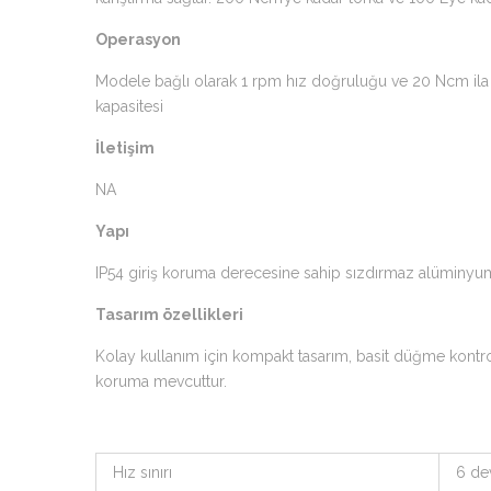
Operasyon
Modele bağlı olarak 1 rpm hız doğruluğu ve 20 Ncm ila 
kapasitesi
İletişim
NA
Yapı
IP54 giriş koruma derecesine sahip sızdırmaz alüminyum g
Tasarım özellikleri
Kolay kullanım için kompakt tasarım, basit düğme kontrolü,
koruma mevcuttur.
Hız sınırı
6 de