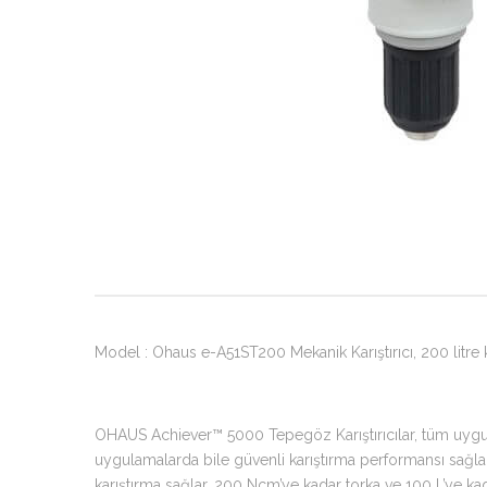
Model : Ohaus e-A51ST200 Mekanik Karıştırıcı, 200 litr
OHAUS Achiever™ 5000 Tepegöz Karıştırıcılar, tüm uygulam
uygulamalarda bile güvenli karıştırma performansı sağla
karıştırma sağlar. 200 Ncm’ye kadar torka ve 100 L’ye k