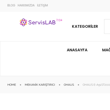
BLOG
HAKKIMIZDA
İLETİŞİM
KATEGORILER
ANASAYFA
MA
HOME
MEKANIK KARIŞTIRICI
OHAUS
OHAUS E-A51ST200 