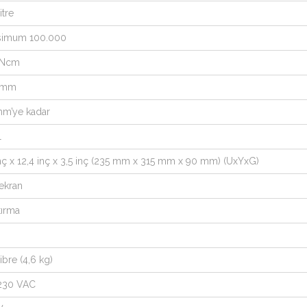
itre
simum 100.000
 Ncm
 mm
mm’ye kadar
l
inç x 12,4 inç x 3,5 inç (235 mm x 315 mm x 90 mm) (UxYxG)
ekran
tırma
libre (4,6 kg)
230 VAC