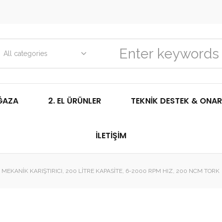
All categories
ĞAZA
2. EL ÜRÜNLER
TEKNIK DESTEK & ONAR
İLETIŞIM
MEKANIK KARIŞTIRICI, 200 LITRE KAPASITE, 6-2000 RPM HIZ, 200 NCM TORK