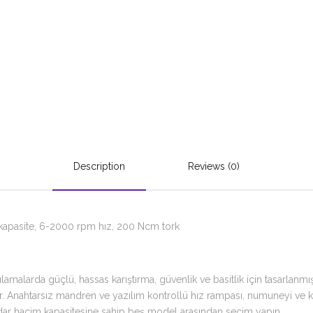
Description
Reviews (0)
e kapasite, 6-2000 rpm hız, 200 Ncm tork
alarda güçlü, hassas karıştırma, güvenlik ve basitlik için tasarlanmış
r. Anahtarsız mandren ve yazılım kontrollü hız rampası, numuneyi ve k
adar hacim kapasitesine sahip beş model arasından seçim yapın.