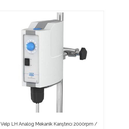
Velp LH Analog Mekanik Karıştırıcı 2000rpm /
Velp P