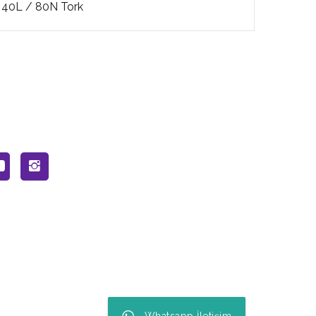
40L / 80N Tork
70L /