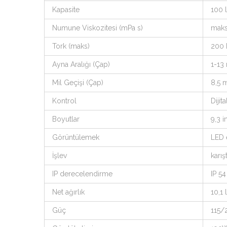
Kapasite
100 l
Numune Viskozitesi (mPa s)
mak
Tork (maks)
200
Ayna Aralığı (Çap)
1-13
Mil Geçişi (Çap)
8,5 
Kontrol
Dijita
Boyutlar
9,3 
Görüntülemek
LED 
İşlev
karış
IP derecelendirme
IP 54
Net ağırlık
10,1 
Güç
115/