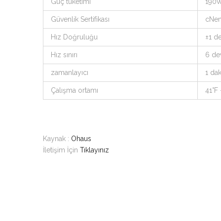
Güç tüketimi
190
Güvenlik Sertifikası
cNe
Hız Doğruluğu
±1 d
Hız sınırı
6 de
zamanlayıcı
1 dak
Çalışma ortamı
41°F
Kaynak :
Ohaus
İletişim İçin
Tıklayınız