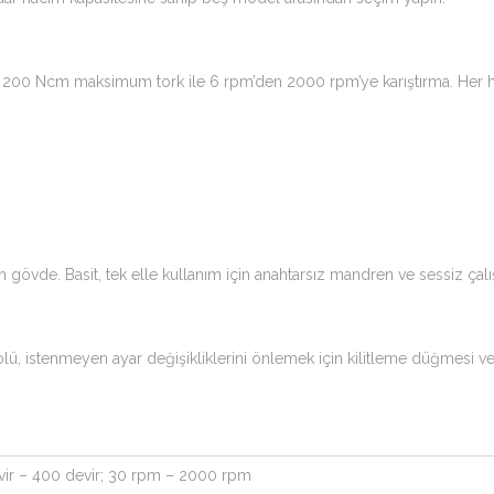
200 Ncm maksimum tork ile 6 rpm’den 2000 rpm’ye karıştırma. Her hız
övde. Basit, tek elle kullanım için anahtarsız mandren ve sessiz çalı
 istenmeyen ayar değişikliklerini önlemek için kilitleme düğmesi ve aşır
vir – 400 devir; 30 rpm – 2000 rpm