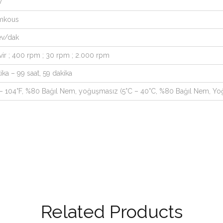
W
mkous
ev/dak
vir ; 400 rpm ; 30 rpm ; 2.000 rpm
ika – 99 saat, 59 dakika
 – 104°F, %80 Bağıl Nem, yoğuşmasız (5°C – 40°C, %80 Bağıl Nem, Y
Related Products