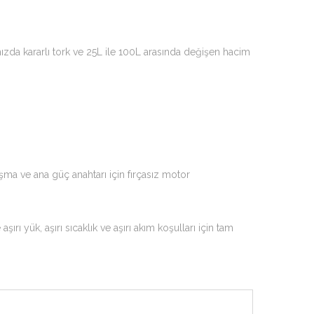
da kararlı tork ve 25L ile 100L arasında değişen hacim
şma ve ana güç anahtarı için fırçasız motor
ı yük, aşırı sıcaklık ve aşırı akım koşulları için tam