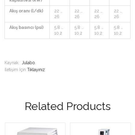
kapasitesi (kW)
Akış oranı (l/dk)
22 …
22 …
22 …
22 …
26
26
26
26
Akış basıncı (psi)
5.8 …
5.8 …
5.8 …
5.8 …
10.2
10.2
10.2
10.2
Kaynak :
Julabo
İletişim İçin
Tıklayınız
Related Products