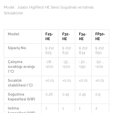
Model : Julabo HighTech HE Serisi Soğutmalı ve Isıtmalı
Sirkülatörler
Model
F25-
F32-
F34-
FP50-
HE
HE
HE
HE
Sipariş No.
9 212
9 212
9 212
9 212
625
632
634
650
Çalışma
-28 …
-35 …
-30 …
-50 …
sıcaklığı aralığı
+200
+200
+150
+200
(°C)
Sıcaklık
±0.01
±0.01
±0.01
±0.01
stabilitesi (°C)
Soğutma
0.26
0.45
0.45
0.9
kapasitesi (kW)
Isıtma
1
1
1
2