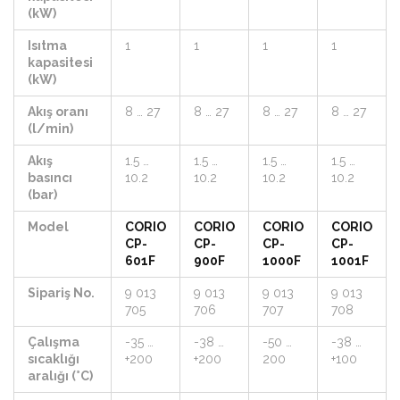
(kW)
Isıtma
1
1
1
1
kapasitesi
(kW)
Akış oranı
8 … 27
8 … 27
8 … 27
8 … 27
(l/min)
Akış
1.5 …
1.5 …
1.5 …
1.5 …
basıncı
10.2
10.2
10.2
10.2
(bar)
Model
CORIO
CORIO
CORIO
CORIO
CP-
CP-
CP-
CP-
601F
900F
1000F
1001F
Sipariş No.
9 013
9 013
9 013
9 013
705
706
707
708
Çalışma
-35 …
-38 …
-50 …
-38 …
sıcaklığı
+200
+200
200
+100
aralığı (°C)