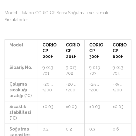
Model : Julabo CORIO CP Serisi Soğutmalı ve Isıtmalı
Sirkülatörler
Model
CORIO
CORIO
CORIO
CORIO
CP-
CP-
CP-
CP-
200F
201F
300F
600F
Sipariş No.
9 013
9 013
9 013
9 013
701
702
703
704
Çalışma
-20 …
-20 …
-25 …
-35 …
sıcaklığı
+200
+200
+200
+200
aralığı (°C)
Sıcaklık
±0.03
±0.03
±0.03
±0.03
stabilitesi
(°C)
Soğutma
0.2
0.2
0.3
0.6
kapasitesi