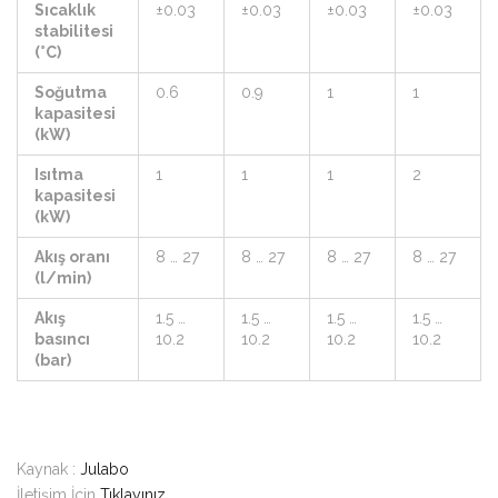
Sıcaklık
±0.03
±0.03
±0.03
±0.03
stabilitesi
(°C)
Soğutma
0.6
0.9
1
1
kapasitesi
(kW)
Isıtma
1
1
1
2
kapasitesi
(kW)
Akış oranı
8 … 27
8 … 27
8 … 27
8 … 27
(l/min)
Akış
1.5 …
1.5 …
1.5 …
1.5 …
basıncı
10.2
10.2
10.2
10.2
(bar)
Kaynak :
Julabo
İletişim İçin
Tıklayınız