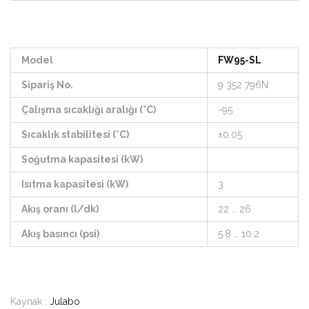
Model
FW95-SL
Sipariş No.
9 352 796N
Çalışma sıcaklığı aralığı (°C)
-95
Sıcaklık stabilitesi (°C)
±0.05
Soğutma kapasitesi (kW)
Isıtma kapasitesi (kW)
3
Akış oranı (l/dk)
22 … 26
Akış basıncı (psi)
5.8 … 10.2
Kaynak :
Julabo