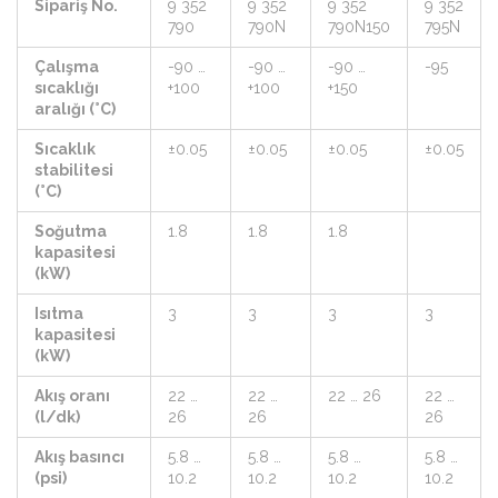
Sipariş No.
9 352
9 352
9 352
9 352
790
790N
790N150
795N
Çalışma
-90 …
-90 …
-90 …
-95
sıcaklığı
+100
+100
+150
aralığı (°C)
Sıcaklık
±0.05
±0.05
±0.05
±0.05
stabilitesi
(°C)
Soğutma
1.8
1.8
1.8
kapasitesi
(kW)
Isıtma
3
3
3
3
kapasitesi
(kW)
Akış oranı
22 …
22 …
22 … 26
22 …
(l/dk)
26
26
26
Akış basıncı
5.8 …
5.8 …
5.8 …
5.8 …
(psi)
10.2
10.2
10.2
10.2