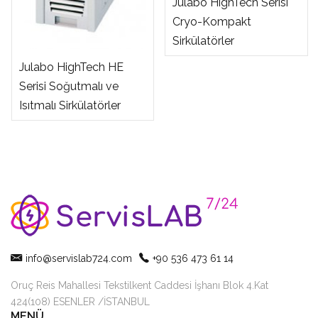
Julabo HighTech Serisi
Cryo-Kompakt
Sirkülatörler
Julabo HighTech HE
Serisi Soğutmalı ve
Isıtmalı Sirkülatörler
info@servislab724.com
+90 536 473 61 14
Oruç Reis Mahallesi Tekstilkent Caddesi İşhanı Blok 4.Kat
424(108) ESENLER /İSTANBUL
MENÜ