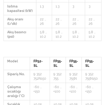
Isıtma
1.3
1.3
3
3
kapasitesi (kW)
Akış oranı
22 …
22 …
22 …
22 …
(l/dk)
26
26
26
26
Akış basıncı
5.8 …
5.8 …
5.8 …
5.8 …
(psi)
10.2
10.2
10.2
10.2
Model
FP52-
FP55-
FP55-
FP55-
SL
SL
SL
SL
Sipariş No.
9 352
9 352
9 352
9 352
752N150
755
755N
755N150
Çalışma
-60 …
-60 …
-60 …
-60 …
sıcaklığı
+150
+100
+100
+150
aralığı (°C)
Sıcaklık
±0.05
±0.05
±0.05
±0.05