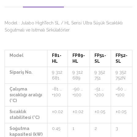
Model : Julabo HighTech SL / HL Serisi Ultra Süşük Sıcaklıklı
Soğutmalı ve Isıtmalı Sirkülatörler
Model
F81-
FP89-
FP51-
FP52-
HL
HL
SL
SL
Sipariş No.
9 312
9 312
9 352
9 352
681
689
751
752N
Çalışma
-81 …
-90 …
-51 …
-60 …
sıcaklığı aralığı
+100
+100
+200
+100
(°C)
Sıcaklık
±0.02
±0.02
±0.05
±0.05
stabilitesi (°C)
Soğutma
0.45
1
2
3
kapasitesi (kW)