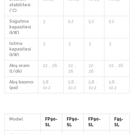
stabilitesi
(°C)
Soğutma
3
5.2
5.2
5.2
kapasitesi
(kW)
Isıtma
3
3
3
3
kapasitesi
(kW)
Akış oranı
22 … 26
22 …
22 …
22 … 26
(l/dk)
26
26
Akış basıncı
5.8 …
5.8 …
5.8 …
5.8 …
(psi)
10.2
10.2
10.2
10.2
Model
FP90-
FP90-
FP90-
F95-
SL
SL
SL
SL