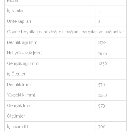
Kapılar
İç kapılar
2
Ünite kapıları
2
Gövde boyutları dahil değildir. bağlantı parçaları ve bağlantılar
Derinlik ağı [mm]
890
Net yükseklik [mm]
1925
Genişlik ağı [mm]
1250
İç Ölçüler
Derinlik [mm]
576
Yükseklik [mm]
1250
Genişlik [mm]
973
Ölçümler
İç hacim [L]
700