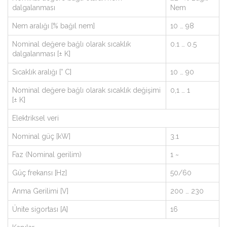
dalgalanması
Nem
Nem aralığı [% bağıl nem]
10 … 98
Nominal değere bağlı olarak sıcaklık
0.1 … 0.5
dalgalanması [± K]
Sıcaklık aralığı [° C]
10 … 90
Nominal değere bağlı olarak sıcaklık değişimi
0,1 … 1
[± K]
Elektriksel veri
Nominal güç [kW]
3.1
Faz (Nominal gerilim)
1 ~
Güç frekansı [Hz]
50/60
Anma Gerilimi [V]
200 … 230
Ünite sigortası [A]
16