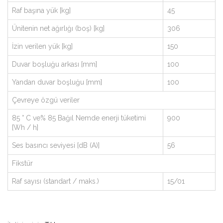
Raf başına yük [kg]
45
Ünitenin net ağırlığı (boş) [kg]
306
İzin verilen yük [kg]
150
Duvar boşluğu arkası [mm]
100
Yandan duvar boşluğu [mm]
100
Çevreye özgü veriler
85 ° C ve% 85 Bağıl Nemde enerji tüketimi
900
[Wh / h]
Ses basıncı seviyesi [dB (A)]
56
Fikstür
Raf sayısı (standart / maks.)
15/01