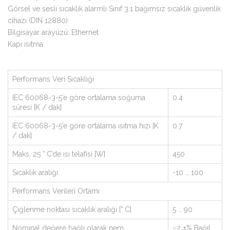
Görsel ve sesli sıcaklık alarmlı Sınıf 3.1 bağımsız sıcaklık güvenlik
cihazı (DIN 12880)
Bilgisayar arayüzü: Ethernet
Kapı ısıtma
Performans Veri Sıcaklığı
IEC 60068-3-5’e göre ortalama soğuma
0.4
süresi [K / dak]
IEC 60068-3-5’e göre ortalama ısıtma hızı [K
0.7
/ dak]
Maks. 25 ° C’de ısı telafisi [W]
450
Sıcaklık aralığı
-10 … 100
Performans Verileri Ortamı
Çiğlenme noktası sıcaklık aralığı [° C]
5 … 90
Nominal değere bağlı olarak nem
≤2 ±% Bağıl