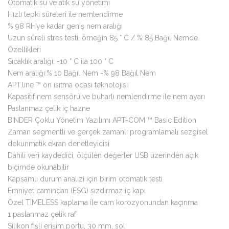
Otomatik su ve atık su yönetimi
Hızlı tepki süreleri ile nemlendirme
% 98 RH’ye kadar geniş nem aralığı
Uzun süreli stres testi, örneğin 85 ° C / % 85 Bağıl Nemde
Özellikleri
Sıcaklık aralığı: -10 ° C ila 100 ° C
Nem aralığı:% 10 Bağıl Nem -% 98 Bağıl Nem
APT.line ™ ön ısıtma odası teknolojisi
Kapasitif nem sensörü ve buharlı nemlendirme ile nem ayarı
Paslanmaz çelik iç hazne
BINDER Çoklu Yönetim Yazılımı APT-COM ™ Basic Edition
Zaman segmentli ve gerçek zamanlı programlamalı sezgisel
dokunmatik ekran denetleyicisi
Dahili veri kaydedici, ölçülen değerler USB üzerinden açık
biçimde okunabilir
Kapsamlı durum analizi için birim otomatik testi
Emniyet camından (ESG) sızdırmaz iç kapı
Özel TIMELESS kaplama ile cam korozyonundan kaçınma
1 paslanmaz çelik raf
Silikon fişli erişim portu, 30 mm, sol